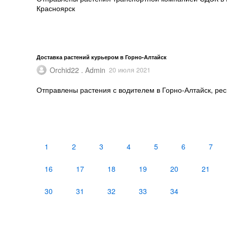
Красноярск
Доставка растений курьером в Горно-Алтайск
Orchid22 . Admin
20 июля 2021
Отправлены растения с водителем в Горно-Алтайск, рес
1
2
3
4
5
6
7
16
17
18
19
20
21
30
31
32
33
34