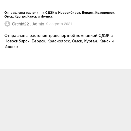
Отправлены растения тк СДЭК в Новосибирск, Бердск, Красноярск,
Омск, Курган, Канск и Ижевск
Orchid22 . Admin
9 августа 2021
Отправлены растения транспортной компанией СДЭК в
Новосибирск, Бердск, Красноярск, Омск, Курган, Канск и
Ижевск
Отправлены растения почтой в респ. Дагестан и Алтай, Нижневартовск,
Владивосток, Братск, Рубцовск, Саратовскую, Тульскую и
Ленинградскую область
Orchid22 . Admin
8 августа 2021
Отправлены растения почтой простой, 1 классом и EMS в
респ. Дагестан и Алтай, Нижневартовск, Владивосток, Братск,
Рубцовск, Саратовскую, Тульскую и Ленинградскую область