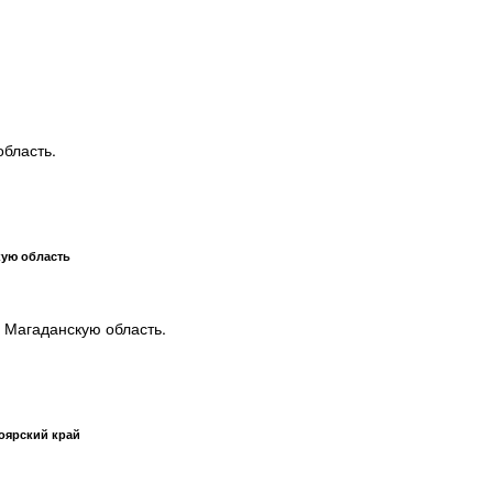
область.
кую область
 Магаданскую область.
оярский край