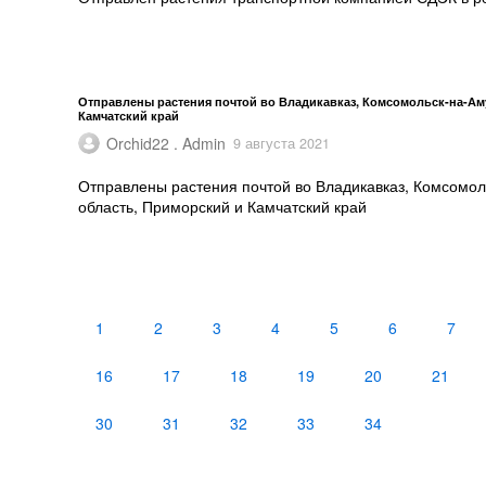
Отправлены растения почтой во Владикавказ, Комсомольск-на-Аму
Камчатский край
Orchid22 . Admin
9 августа 2021
Отправлены растения почтой во Владикавказ, Комсомол
область, Приморский и Камчатский край
1
2
3
4
5
6
7
16
17
18
19
20
21
30
31
32
33
34