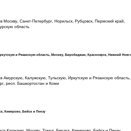
в Москву, Санкт-Петербург, Норильск, Рубцовск, Пермский край,
урскую область
ркутскую и Рязанскую область, Москву, Биробиджан, Красноярск, Нижний Новг
в Амурскую, Калужскую, Тульскую, Иркутскую и Рязанскую область,
г, респ. Башкортостан и Коми
к, Кемерово, Бийск и Пензу
п.Карелию, Москву, Томск, Бердск, Кемерово, Бийск и Пензу