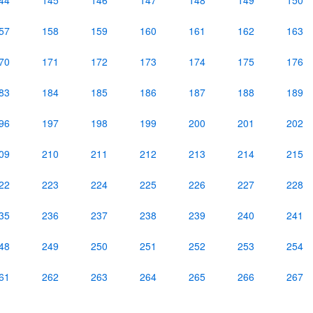
44
145
146
147
148
149
150
57
158
159
160
161
162
163
70
171
172
173
174
175
176
83
184
185
186
187
188
189
96
197
198
199
200
201
202
09
210
211
212
213
214
215
22
223
224
225
226
227
228
35
236
237
238
239
240
241
48
249
250
251
252
253
254
61
262
263
264
265
266
267