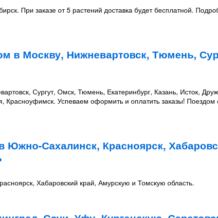
ирск. При заказе от 5 растений доставка будет бесплатной. Подроб
ом в Москву, Нижневартовск, Тюмень, Сур
артовск, Сургут, Омск, Тюмень, Екатеринбург, Казань, Исток, Дру
ая, Красноуфимск. Успеваем оформить и оплатить заказы! Поездом
в Южно-Сахалинск, Красноярск, Хабаров
ь
асноярск, Хабаровский край, Амурскую и Томскую область.
инград, Сочи, Уфу, Курганскую, Саратовс