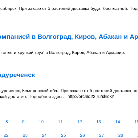
сибирск. При заказе от 5 растений доставка будет бесплатной. По
мпанией в Волгоград, Киров, Абакан и А
тепле и хрупкий груз" в Волгоград, Киров, Абакан и Армавир.
ждуреченск
уреченск, Кемеровской обл.. При заказе от 5 растений доставка п
й доставке. Подробнее здесь - http://orchid22.ru/skidki/
8
9
10
11
12
13
14
1
22
23
24
25
26
27
28