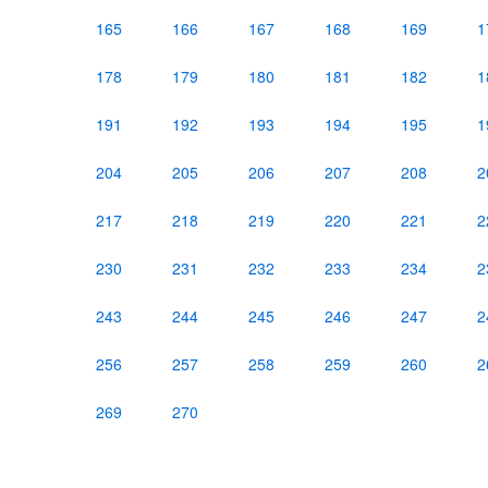
165
166
167
168
169
1
178
179
180
181
182
1
191
192
193
194
195
1
204
205
206
207
208
2
217
218
219
220
221
2
230
231
232
233
234
2
243
244
245
246
247
2
256
257
258
259
260
2
269
270