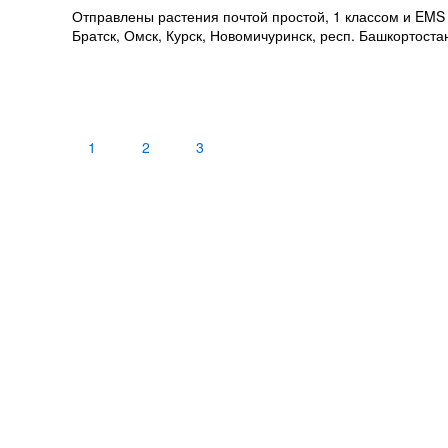
Отправлены растения почтой простой, 1 классом и EMS с
Братск, Омск, Курск, Новомичуринск, респ. Башкортоста
1
2
3