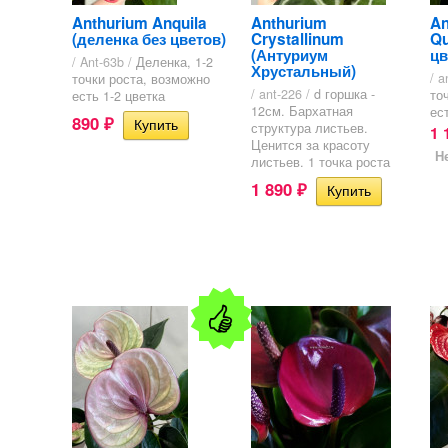
Anthurium Anquila
Anthurium
An
(деленка без цветов)
Crystallinum
Qu
(Антуриум
цв
/ Ant-63b /
Деленка, 1-2
Хрустальный)
/ a
точки роста, возможно
/ ant-226 /
d горшка -
то
есть 1-2 цветка
12см. Бархатная
ес
890
₽
структура листьев.
1 
Ценится за красоту
Н
листьев. 1 точка роста
1 890
₽