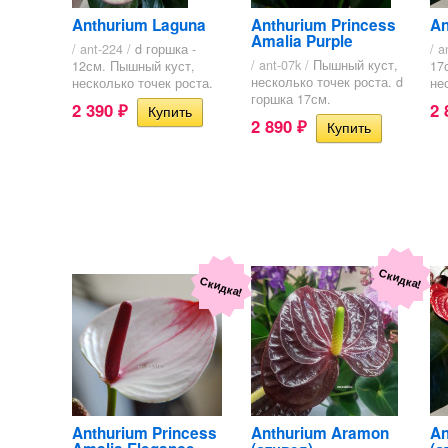
Anthurium Laguna
Anthurium Princess
An
Amalia Purple
/ ant-224 /
d горшка -
/ a
/ ant-07k /
Пышный куст,
12см. Пышный куст,
17
несколько точек роста. d
несколько точек роста.
не
горшка 17см.
2 390
2
₽
2 890
₽
Скидка!
Скидка!
Anthurium Princess
Anthurium Aramon
An