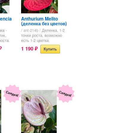
encia
Anthurium Melito
(деленка без цветов)
ка -
/ ant-214b /
Деленка, 1-2
тик,
точки роста, возможно
роста.
есть 1-2 цветка
1 190
₽
₽
Скидка!
Скидка!