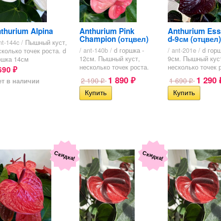
thurium Alpina
Anthurium Pink
Anthurium Ess
Champion (отцвел)
d-9см (отцвел)
nt-144c /
Пышный куст,
/ ant-140b /
d горшка -
/ ant-201e /
d горш
сколько точек роста. d
12см. Пышный куст,
9см. Пышный кус
ршка 14см
несколько точек роста.
несколько точек 
690
₽
1 890
1 290
2 190
1 690
ет в наличии
₽
₽
₽
Скидка!
Скидка!