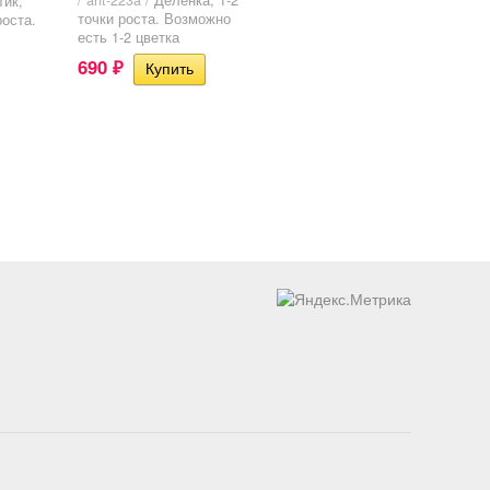
/ ant-223a /
Деленка, 1-2
тик,
точки роста. Возможно
роста.
есть 1-2 цветка
690
₽