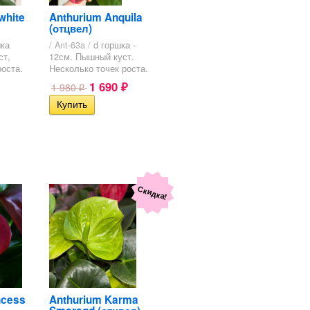
white
Anthurium Anquila
(отцвел)
шка
/ Ant-63a /
d горшка -
ст,
12см. Пышный куст.
роста.
Несколько точек роста.
1 690
1 980
₽
₽
Скидка!
ncess
Anthurium Karma