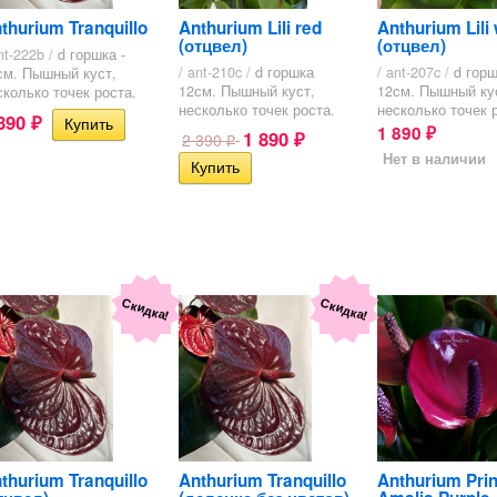
thurium Tranquillo
Anthurium Lili red
Anthurium Lili 
(отцвел)
(отцвел)
nt-222b /
d горшка -
/ ant-210c /
d горшка
/ ant-207c /
d гор
см. Пышный куст,
12см. Пышный куст,
12см. Пышный ку
сколько точек роста.
несколько точек роста.
несколько точек 
 890
₽
1 890
1 890
₽
2 390
₽
₽
Нет в наличии
Скидка!
Скидка!
thurium Tranquillo
Anthurium Tranquillo
Anthurium Pri