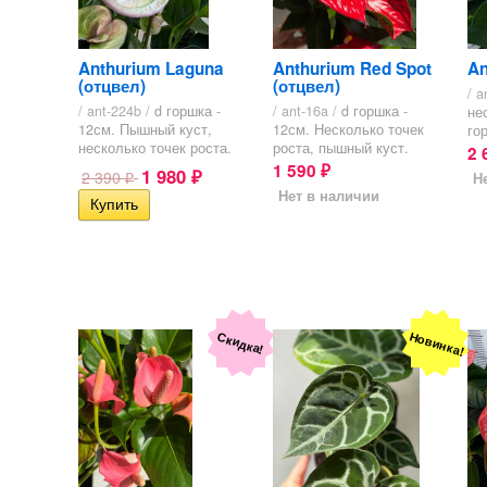
Anthurium Laguna
Anthurium Red Spot
An
(отцвел)
(отцвел)
/ a
/ ant-224b /
d горшка -
/ ant-16a /
d горшка -
не
12см. Пышный куст,
12см. Несколько точек
го
несколько точек роста.
роста, пышный куст.
2 
1 590
1 980
₽
2 390
Н
₽
₽
Нет в наличии
Новинка!
Скидка!