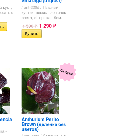
Smaragd (отцвел)
 куст,
/ ant-220d /
Пышный
оста. d
кустик, несколько точек
роста, d горшка - 9см.
1 290
1 590
₽
₽
Скидка!
encia
Anthurium Perito
Brown (деленка без
цветов)
ка -