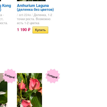
g Kong
Anthurium Laguna
)
(деленка без цветов)
а -
/ ant-224a /
Деленка, 1-2
ст,
точки роста. Возможно
роста.
есть 1-2 цветка
1 190
₽
Скидка!
Скидка!