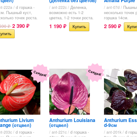
тцвел)
(деленка без цветов)
Amalia Purple
nt-222a /
d горшка -
/ ant-222c /
Деленка,
/ ant-07d /
Пышный
см. Пышный куст,
возможно есть 1-2
несколько точек р
сколько точек роста.
цветка, 1-2 точки роста.
горшка 14см.
2 390
1 190
2 590
 690
₽
₽
₽
₽
Скидка!
Скидка!
thurium Livium
Anthurium Louisiana
Anthurium Ess
ange (отцвел)
(отцвел)
d-9см
nt-203c /
d горшка -
/ ant-221c /
d горшка -
/ ant-201k /
d горш