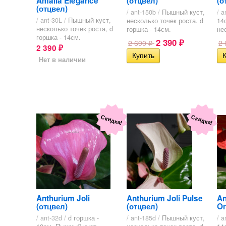
Amalia Elegance
(отцвел)
(о
(отцвел)
/ ant-150b /
Пышный куст,
/ a
/ ant-30L /
Пышный куст,
несколько точек роста. d
14
несколько точек роста, d
горшка - 14см.
не
горшка - 14см.
2 390
2 690
2
₽
₽
2 390
₽
Нет в наличии
Скидка!
Скидка!
Anthurium Joli
Anthurium Joli Pulse
An
(отцвел)
(отцвел)
Or
/ ant-32d /
d горшка -
/ ant-185d /
Пышный куст,
/ a