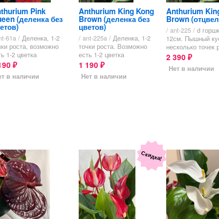
thurium Pink
Anthurium King Kong
Anthurium Kin
een (деленка без
Brown (деленка без
Brown (отцвел
етов)
цветов)
/ ant-225 /
d горшк
nt-61a /
Деленка, 1-2
/ ant-225a /
Деленка, 1-2
12см. Пышный ку
чки роста, возможно
точки роста. Возможно
несколько точек 
ть 1-2 цветка
есть 1-2 цветка
2 390
₽
190
1 190
₽
₽
Нет в наличии
ет в наличии
Нет в наличии
Скидка!