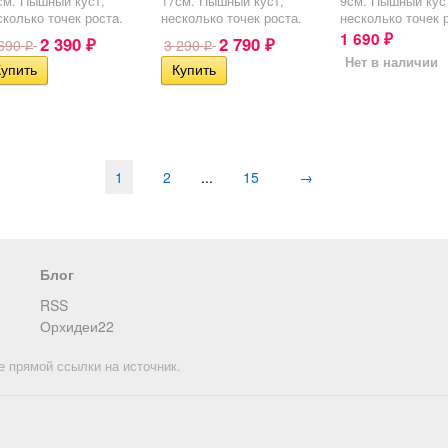
см. Пышный куст,
17см. Пышный куст,
9см. Пышный кус
сколько точек роста.
несколько точек роста.
несколько точек 
1 690
2 390
2 790
₽
 690
3 290
₽
₽
₽
₽
Нет в наличии
1
2
...
15
→
Блог
RSS
Орхидеи22
е прямой ссылки на источник.