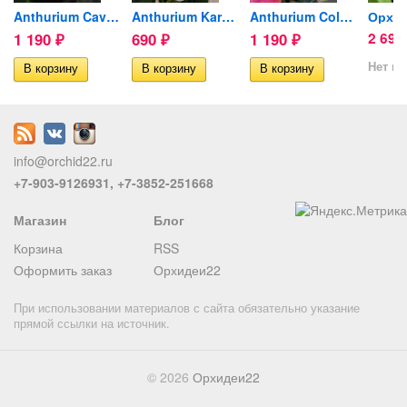
Anthurium Cavalli Purple...
Anthurium Karma White...
Anthurium Colorado...
1 190
690
1 190
2 69
₽
₽
₽
Нет в 
info@orchid22.ru
+7-903-9126931, +7-3852-251668
Магазин
Блог
Корзина
RSS
Оформить заказ
Орхидеи22
При использовании материалов с сайта обязательно указание
прямой ссылки на источник.
© 2026
Орхидеи22