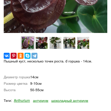
Пышный куст, несколько точек роста. d горшка - 14см.
Диаметр горшка
14см
Размер цветка
9-10см
Высота
50-55см
Теги:
Anthurium
антуриум
шоколадный антуриум