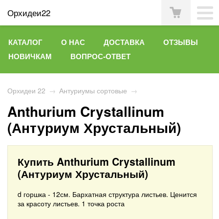
Орхидеи22
КАТАЛОГ
О НАС
ДОСТАВКА
ОТЗЫВЫ
НОВИЧКАМ
ВОПРОС-ОТВЕТ
Орхидеи 22
→
Антуриумы сортовые
→
Anthurium Crystallinum
(Антуриум Хрустальный)
Купить Anthurium Crystallinum
(Антуриум Хрустальный)
d горшка - 12см. Бархатная структура листьев. Ценится
за красоту листьев. 1 точка роста