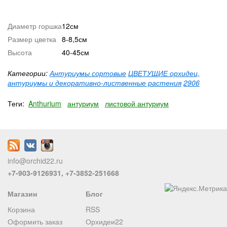
Диаметр горшка
12см
Размер цветка
8-8,5см
Высота
40-45см
Категории:
Антуриумы сортовые
ЦВЕТУЩИЕ орхидеи,
антуриумы и декоративно-лиственные растения
2906
Теги:
Anthurium
антуриум
листовой антуриум
info@orchid22.ru
+7-903-9126931, +7-3852-251668
Магазин
Блог
Корзина
RSS
Оформить заказ
Орхидеи22