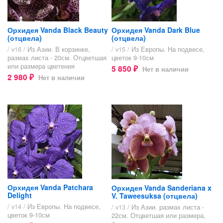
Орхидея Vanda Black Beauty
Орхидея Vanda Dark Blue
(отцвела)
(отцвела)
/ v16 /
Из Азии. В корзинке,
/ v15 /
Из Европы. На подвесе,
размах листа - 20см. Отцветшая
цветок 9-10см
или размера цветения
5 850
Нет в наличии
₽
2 980
Нет в наличии
₽
Орхидея Vanda Patchara
Орхидея Vanda Sanderiana x
Delight
V. Taweesuksa (отцвела)
/ v14 /
Из Европы. На подвесе,
/ v13 /
Из Азии. размах листа -
цветок 9-10см
22см. Отцветшая или размера,