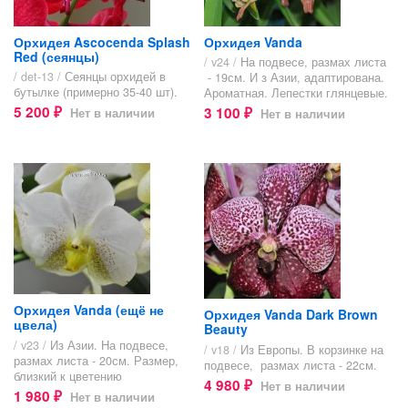
Орхидея Ascocenda Splash
Орхидея Vanda
Red (сеянцы)
/ v24 /
На подвесе, размах листа
/ det-13 /
Сеянцы орхидей в
- 19см. И з Азии, адаптирована.
бутылке (примерно 35-40 шт).
Ароматная. Лепестки глянцевые.
5 200
3 100
Нет в наличии
Нет в наличии
₽
₽
Орхидея Vanda (ещё не
Орхидея Vanda Dark Brown
цвела)
Beauty
/ v23 /
Из Азии. На подвесе,
/ v18 /
Из Европы. В корзинке на
размах листа - 20см. Размер,
подвесе, размах листа - 22см.
близкий к цветению
4 980
Нет в наличии
₽
1 980
Нет в наличии
₽