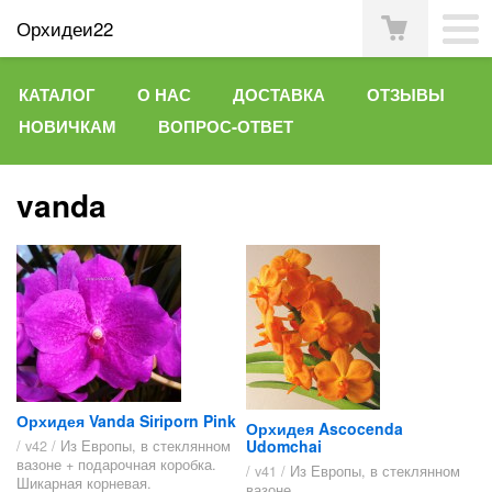
Орхидеи22
КАТАЛОГ
О НАС
ДОСТАВКА
ОТЗЫВЫ
НОВИЧКАМ
ВОПРОС-ОТВЕТ
vanda
Орхидея Vanda Siriporn Pink
Орхидея Ascocenda
Udomchai
/ v42 /
Из Европы, в стеклянном
вазоне + подарочная коробка.
/ v41 /
Из Европы, в стеклянном
Шикарная корневая.
вазоне