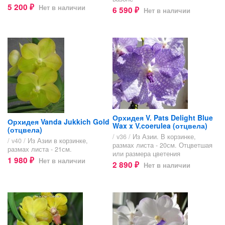
5 200
Нет в наличии
₽
6 590
Нет в наличии
₽
Орхидея V. Pats Delight Blue
Орхидея Vanda Jukkich Gold
Wax x V.coerulea (отцвела)
(отцвела)
/ v36 /
Из Азии. В корзинке,
/ v40 /
Из Азии в корзинке,
размах листа - 20см. Отцветшая
размах листа - 21см.
или размера цветения
1 980
Нет в наличии
₽
2 890
Нет в наличии
₽