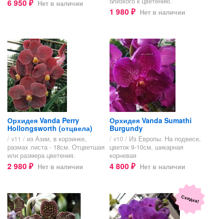
близкого к цветению.
6 950
Нет в наличии
₽
1 980
Нет в наличии
₽
Орхидея Vanda Perry
Орхидея Vanda Sumathi
Hollongsworth (отцвела)
Burgundy
/ v11 /
из Азии, в корзинке,
/ v10 /
Из Европы. На подвесе,
размах листа - 18см. Отцветшая
цветок 9-10см, шикарная
или размера цветения.
корневая
2 980
4 800
Нет в наличии
Нет в наличии
₽
₽
Скидка!