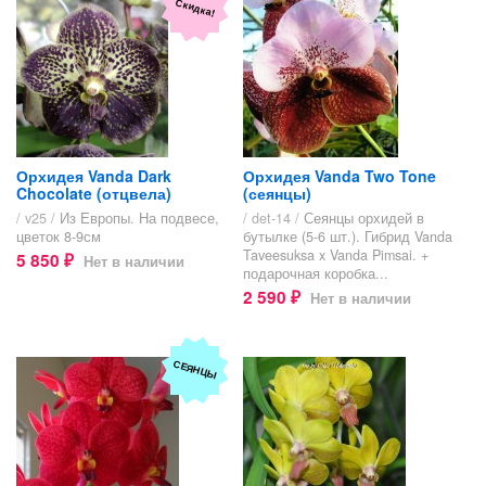
Скидка!
Орхидея Vanda Dark
Орхидея Vanda Two Tone
Chocolate (отцвела)
(сеянцы)
/ v25 /
Из Европы. На подвесе,
/ det-14 /
Сеянцы орхидей в
цветок 8-9см
бутылке (5-6 шт.). Гибрид Vanda
Taveesuksa x Vanda Pimsai. +
5 850
Нет в наличии
₽
подарочная коробка...
2 590
Нет в наличии
₽
СЕЯНЦЫ