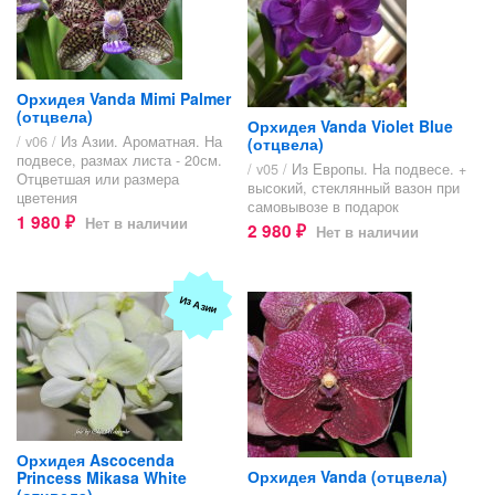
Орхидея Vanda Mimi Palmer
(отцвела)
Орхидея Vanda Violet Blue
/ v06 /
Из Азии. Ароматная. На
(отцвела)
подвесе, размах листа - 20см.
/ v05 /
Из Европы. На подвесе. +
Отцветшая или размера
высокий, стеклянный вазон при
цветения
самовывозе в подарок
1 980
Нет в наличии
₽
2 980
Нет в наличии
₽
Из Азии
Орхидея Ascocenda
Орхидея Vanda (отцвела)
Princess Mikasa White
(отцвела)