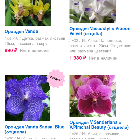
Орхидея Vascostylis Viboon
Орхидея Vanda
Velvet (отцвёл)
/ det-16 /
Детка, размах листьев
/ v32 /
Из Азии. На подвесе,
10см, посажена в кору.
размах листа - 20см. Отцветшая
890
Нет в наличии
или размера цветения
₽
1 980
Нет в наличии
₽
Скидка!
Орхидея V.Sanderiana х
Орхидея Vanda Sansai Blue
V.Pimchai Beauty (отцвела)
(отцвела)
/ v28 /
Из Азии, в корзинке,
/ v30 /
Из Азии. На подвесе,