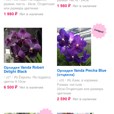
размах листа - 24см.
размах листа - 24см. Отцветшая
1 980
Нет в наличии
₽
или размера цветения
1 980
Нет в наличии
₽
Скидка!
Орхидея Vanda Robert
Орхидея Vanda Precha Blue
Delight Black
(отцвела)
/ v27 /
Из Европы. На подвесе,
/ v26 /
Из Азии, в корзинке .
цветок 9-10см
Размах листьев -
6 500
Нет в наличии
₽
22см.Отцветшая или размера
цветения
2 590
Нет в наличии
₽