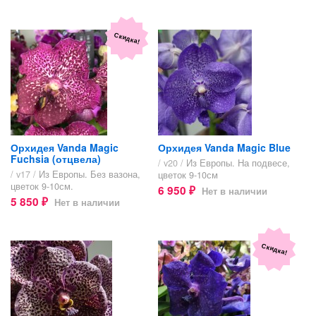
Скидка!
Орхидея Vanda Magic
Орхидея Vanda Magic Blue
Fuchsia (отцвела)
/ v20 /
Из Европы. На подвесе,
/ v17 /
Из Европы. Без вазона,
цветок 9-10см
цветок 9-10см.
6 950
Нет в наличии
₽
5 850
Нет в наличии
₽
Скидка!