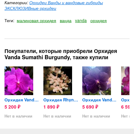
Категории:
Орхидеи Ванды и вандовые гибриды
ЭКСКЛЮЗИВные орхидеи
Теги:
малиновая орхидея
ванда
vanda
орхидея
Покупатели, которые приобрели Орхидея
Vanda Sumathi Burgundy, также купили
bic...
Орхидея Vanda Siriporn Pink
Орхидея Rhynchostylis...
Орхидея Vanda Pure Wax Blue...
5 200
1 890
5 690
6 59
₽
₽
₽
Нет в наличии
Нет в наличии
Нет в наличии
Нет в 