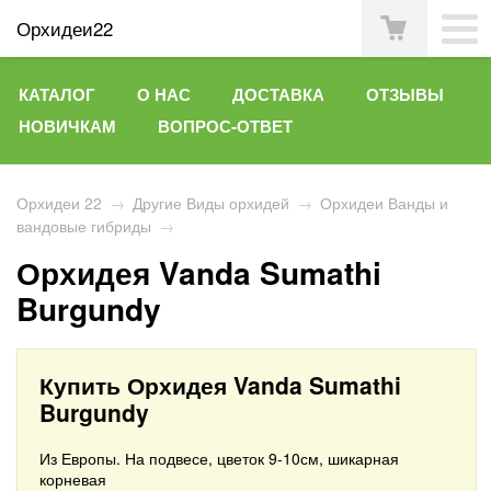
Орхидеи22
КАТАЛОГ
О НАС
ДОСТАВКА
ОТЗЫВЫ
НОВИЧКАМ
ВОПРОС-ОТВЕТ
Орхидеи 22
→
Другие Виды орхидей
→
Орхидеи Ванды и
вандовые гибриды
→
Орхидея Vanda Sumathi
Burgundy
Купить Орхидея Vanda Sumathi
Burgundy
Из Европы. На подвесе, цветок 9-10см, шикарная
корневая