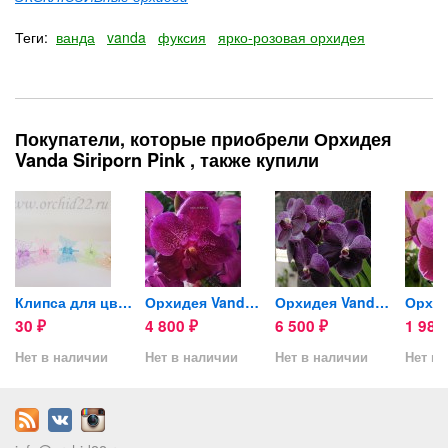
Теги:
ванда
vanda
фуксия
ярко-розовая орхидея
Покупатели, которые приобрели Орхидея
Vanda Siriporn Pink , также купили
Клипса для цветоноса...
Орхидея Vanda Sumathi Burgundy
Орхидея Vanda Robert...
30
4 800
6 500
1 98
₽
₽
₽
Нет в наличии
Нет в наличии
Нет в наличии
Нет в 