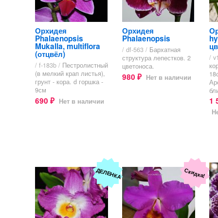
Орхидея
Орхидея
Ор
Phalaenopsis
Phalaenopsis
hy
Mukalla, multiflora
цв
/ df-563 /
Бархатная
(отцвёл)
/ v
структура лепестков. 2
/ f-183b /
Пестролистный
ко
цветоноса.
(в мелкий крап листья),
18
980
Нет в наличии
₽
грунт - кора. d горшка -
Ар
9см
бли
690
1 
Нет в наличии
₽
Н
ДЕЛЕНКА
Скидка!