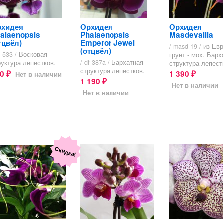
рхидея
Орхидея
Орхидея
alaenopsis
Phalaenopsis
Masdevallia
тцвёл)
Emperor Jewel
/ masd-19 /
из Ев
(отцвёл)
f-533 /
Восковая
грунт - мох. Барх
/ df-387a /
Бархатная
руктура лепестков.
структура лепест
структура лепестков.
80
1 390
Нет в наличии
₽
₽
1 190
₽
Нет в наличии
Нет в наличии
Скидка!