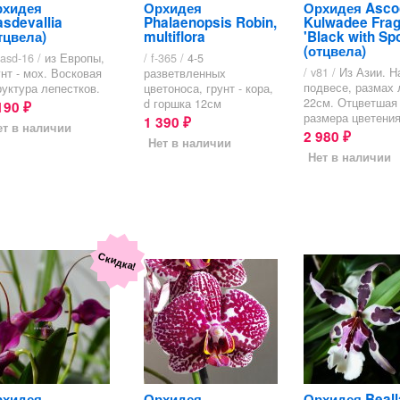
рхидея
Орхидея
Орхидея Asco
sdevallia
Phalaenopsis Robin,
Kulwadee Fra
тцвела)
multiflora
'Black with Spo
(отцвела)
asd-16 /
из Европы,
/ f-365 /
4-5
/ v81 /
Из Азии. Н
унт - мох. Восковая
разветвленных
подвесе, размах 
руктура лепестков.
цветоноса, грунт - кора,
22см. Отцветшая
d горшка 12см
190
₽
размера цветени
1 390
₽
ет в наличии
2 980
₽
Нет в наличии
Нет в наличии
Скидка!
рхидея
Орхидея
Орхидея Beall