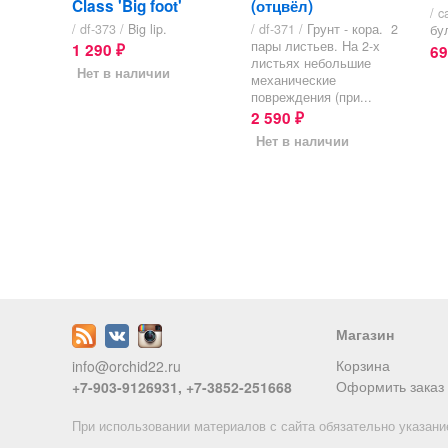
Class 'Big foot'
(отцвёл)
/ c
/ df-373 /
Big lip.
/ df-371 /
Грунт - кора. 2
бу
пары листьев. На 2-х
1 290
6
₽
листьях небольшие
Нет в наличии
механические
повреждения (при...
2 590
₽
Нет в наличии
Магазин
Корзина
info@orchid22.ru
Оформить заказ
+7-903-9126931, +7-3852-251668
При использовании материалов с сайта обязательно указани