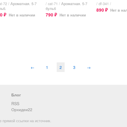
at-72 /
Ароматная. 5-7
/ cat-71 /
Ароматная. 5-7
/ df-341 /
льб.
бульб
890
Нет в на
₽
90
790
Нет в наличии
Нет в наличии
₽
₽
←
1
2
3
→
Блог
RSS
Орхидеи22
е прямой ссылки на источник.