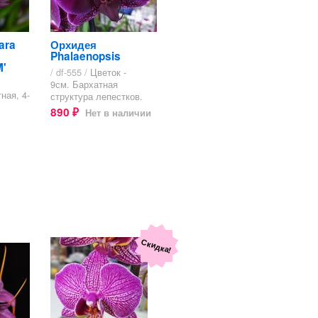
ara
Орхидея
Phalaenopsis
M'
/ df-555 /
Цветок -
9см. Бархатная
ная, 4-
структура лепестков.
890
Нет в наличии
₽
Скидка!