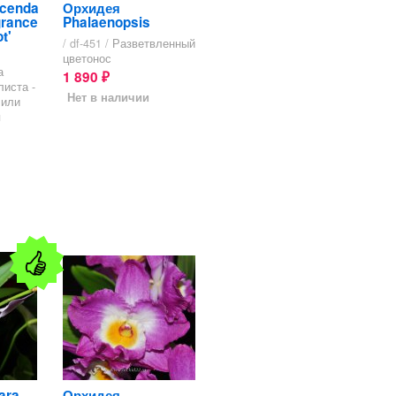
cenda
Орхидея
grance
Phalaenopsis
t'
/ df-451 /
Разветвленный
цветонос
а
1 890
₽
листа -
Нет в наличии
 или
я
ara
Орхидея