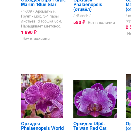
Martin 'Blue Star'
Phalaenopsis
Ma
(отцвёл)
(о
/ f-339 /
Ароматный.
/ df-363b /
/ m
Грунт - мох. 3-4 пары
го
листьев. d горшка 8см.
590
Нет в наличии
₽
Наращивает цветонос.
2 
1 890
₽
Н
Нет в наличии
Орхидея
Орхидея Dtps.
Ор
Phalaenopsis World
Taiwan Red Cat
(о