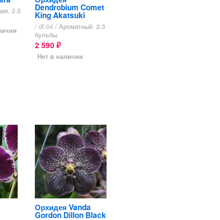
Dendrobium Comet
ая. 2-3
King Akatsuki
/ df-04 /
Ароматный. 2-3
личии
бульбы.
2 590
₽
Нет в наличии
Орхидея Vanda
Gordon Dillon Black