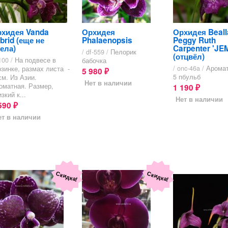
хидея Vanda
Орхидея
Орхидея Beall
brid (еще не
Phalaenopsis
Peggy Ruth
ела)
Carpenter 'JE
/ df-559 /
Пелорик
(отцвёл)
100 /
На подвесе в
бабочка
/ onc-46a /
Аромат
рзинке, размах листа -
5 980
₽
5 пбульб
см. Из Азии.
Нет в наличии
оматная. Размер,
1 190
₽
зкий к...
Нет в наличии
590
₽
ет в наличии
Скидка!
Скидка!