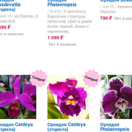
sdevallia
Phalaenopsis
/ onc-72 /
Ароматн
тцвела)
/ df-419 /
2 цветоноса.
пбульбы
asd-13 /
из Европы, d
Бархатная структура
790
Нет в на
₽
ршка 9см
лепестков. Цвет в реале
более темный, ближе к
590
₽
черничному.
ет в наличии
1 090
₽
Нет в наличии
Скидка!
Скидка!
хидея Cattleya
Орхидея Cattleya
Орхидея
тцвела)
(отцвела)
Phalaenopsis