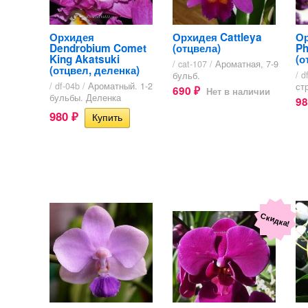
Орхидея
Орхидея Cattleya
О
Dendrobium Comet
(отцвела)
Ph
King Akatsuki
(о
/ cat-107 /
Ароматная, 7-9
(отцвел, деленка)
/ d
бульб.
/ df-04b /
Ароматный. 1-2
ст
690
Нет в наличии
₽
бульбы. Деленка
9
980
₽
Скидка!