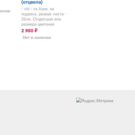
(отцвела)
/ v66 /
из Азии, на
личии
подвесе, размах листа -
22см. Отцветшая или
размера цветения
2 980
₽
Нет в наличии