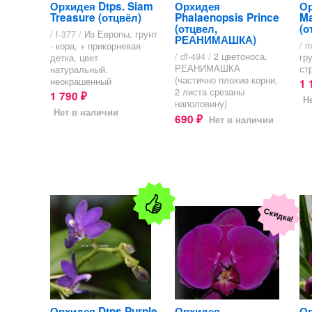
Орхидея Dtps. Siam
Орхидея
О
Treasure (отцвёл)
Phalaenopsis Prince
Ma
(отцвел,
(о
/ f-377 /
Из Европы, грунт
РЕАНИМАШКА)
/ m
- кора, + прикорневая
/ df-494 /
2 цветоноса.
гр
детка, цвет
РЕАНИМАШКА
ст
натуральный,
(частично плохие корни,
неокрашенный
1 
2 листа срезаны
1 790
₽
Н
наполовину)
Нет в наличии
690
Нет в наличии
₽
Скидка!
Орхидея Dtps Purple
Орхидея
О