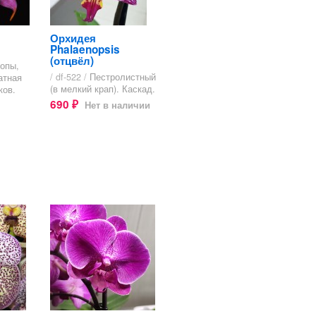
Орхидея
Phalaenopsis
(отцвёл)
ропы,
/ df-522 /
Пестролистный
атная
(в мелкий крап). Каскад.
ков.
690
Нет в наличии
₽