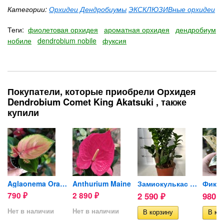
Категории:
Орхидеи Дендробиумы
ЭКСКЛЮЗИВные орхидеи
Теги:
фиолетовая орхидея
ароматная орхидея
дендробиум
нобиле
dendrobium nobile
фуксия
Покупатели, которые приобрели Орхидея
Dendrobium Comet King Akatsuki , также
купили
Red
Aglaonema Orange Star (детка)
Anthurium Maine
Замиокулькас Жук (Zenzi)...
790
2 890
2 590
980
₽
₽
₽
₽
Нет в наличии
Нет в наличии