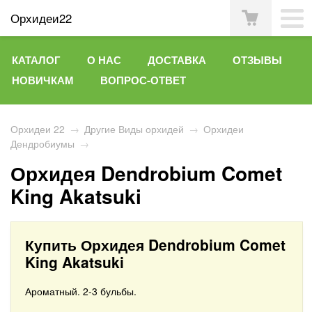
Орхидеи22
КАТАЛОГ
О НАС
ДОСТАВКА
ОТЗЫВЫ
НОВИЧКАМ
ВОПРОС-ОТВЕТ
Орхидеи 22
→
Другие Виды орхидей
→
Орхидеи
Дендробиумы
→
Орхидея Dendrobium Comet
King Akatsuki
Купить Орхидея Dendrobium Comet
King Akatsuki
Ароматный. 2-3 бульбы.