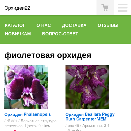
Орхидеи22
КАТАЛОГ
О НАС
ДОСТАВКА
ОТЗЫВЫ
НОВИЧКАМ
ВОПРОС-ОТВЕТ
фиолетовая орхидея
Орхидея Phalaenopsis
Орхидея Beallara Peggy
Ruth Carpenter 'JEM'
/ df-321 /
Бархатная струтура
/ onc-46 /
Ароматная, 3-4
лепестков. Цветок 9-10см.
пбульбы