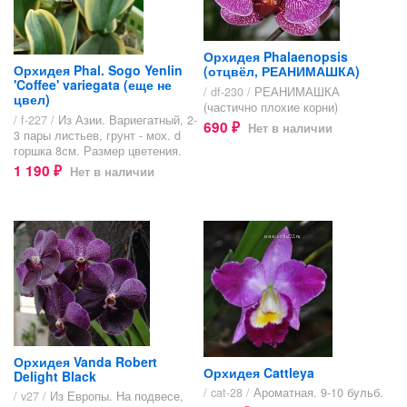
Орхидея Phalaenopsis
Орхидея Phal. Sogo Yenlin
(отцвёл, РЕАНИМАШКА)
'Coffee' variegata (еще не
/ df-230 /
РЕАНИМАШКА
цвел)
(частично плохие корни)
/ f-227 /
Из Азии. Вариегатный, 2-
690
Нет в наличии
₽
3 пары листьев, грунт - мох. d
горшка 8см. Размер цветения.
1 190
Нет в наличии
₽
Орхидея Vanda Robert
Орхидея Cattleya
Delight Black
/ cat-28 /
Ароматная. 9-10 бульб.
/ v27 /
Из Европы. На подвесе,