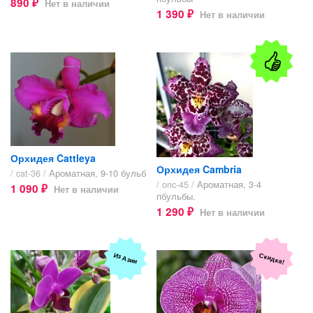
890
Нет в наличии
₽
1 390
Нет в наличии
₽
Орхидея Cattleya
Орхидея Cambria
/ cat-36 /
Ароматная, 9-10 бульб
/ onc-45 /
Ароматная, 3-4
1 090
Нет в наличии
₽
пбульбы.
1 290
Нет в наличии
₽
Скидка!
Из Азии