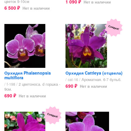
1 090
цветок 9-10см
Нет в наличии
₽
6 500
Нет в наличии
₽
Скидка!
Орхидея Phalaenopsis
Орхидея Cattleya (отцвела)
multiflora
/ cat-16 /
Ароматная. 6-7 бульб.
/ f-198 /
2 цветоноса. d горшка -
690
Нет в наличии
₽
9cм.
690
Нет в наличии
₽
Скидка!