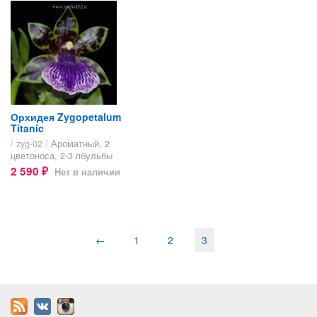
Орхидея Zygopetalum
Titanic
/ zyg-02 /
Ароматный, 2
цветоноса, 2-3 пбульбы
2 590
Нет в наличии
₽
←
1
2
3