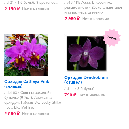
/ d-21 /
4-5 бульб, 3 цветоноса
/ v16 /
Из Азии. В корзинке,
размах листа - 20см. Отцветшая
2 190
Нет в наличии
₽
или размера цветения
2 980
Нет в наличии
₽
Скидка!
Орхидея Dendrobium
Орхидея Cattleya Pink
(отцвёл)
(сеянцы)
/ d-11 /
3-5 бульб
/ det-03 /
Сеянцы орхидей в
790
Нет в наличии
₽
бутылке (6-7шт). Ароматная
орхидея. Гибрид Blc. Lucky Strike
Fcc x Blc. Mahina...
2 590
Нет в наличии
₽