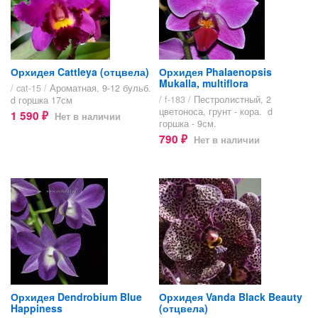
Орхидея Cattleya (отцвела)
Орхидея Phalaenopsis
Mukalla, multiflora
/ cat-15 /
Ароматная, 9-12 бульб.
/ f-183 /
Пестролистный, 2
d горшка 17см
цветоноса, грунт - кора. d
1 590
Нет в наличии
₽
горшка - 9см.
790
Нет в наличии
₽
Орхидея Dendrobium Blue
Орхидея Vanda Black Beauty
Happiness
(отцвела)