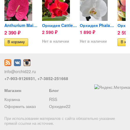
is...
Anthurium Maine (отцвел)
Орхидея Cattleya hybrid...
Орхидея Phalaenopsis Serena...
2 390
2 590
1 890
2 59
₽
₽
₽
Нет в наличии
Нет в наличии
info@orchid22.ru
+7-903-9126931, +7-3852-251668
Магазин
Блог
Корзина
RSS
Оформить заказ
Орхидеи22
При использовании материалов с сайта обязательно указание
прямой ссылки на источник.