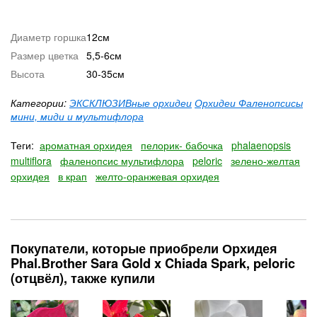
Диаметр горшка
12см
Размер цветка
5,5-6см
Высота
30-35см
Категории:
ЭКСКЛЮЗИВные орхидеи
Орхидеи Фаленопсисы
мини, миди и мультифлора
Теги:
ароматная орхидея
пелорик- бабочка
phalaenopsis
multiflora
фаленопсис мультифлора
peloric
зелено-желтая
орхидея
в крап
желто-оранжевая орхидея
Покупатели, которые приобрели Орхидея
Phal.Brother Sara Gold x Chiada Spark, peloric
(отцвёл), также купили