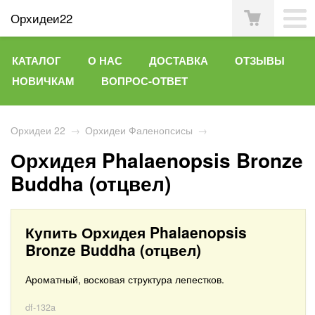
Орхидеи22
КАТАЛОГ
О НАС
ДОСТАВКА
ОТЗЫВЫ
НОВИЧКАМ
ВОПРОС-ОТВЕТ
Орхидеи 22
→
Орхидеи Фаленопсисы
→
Орхидея Phalaenopsis Bronze
Buddha (отцвел)
Купить Орхидея Phalaenopsis
Bronze Buddha (отцвел)
Ароматный, восковая структура лепестков.
df-132a