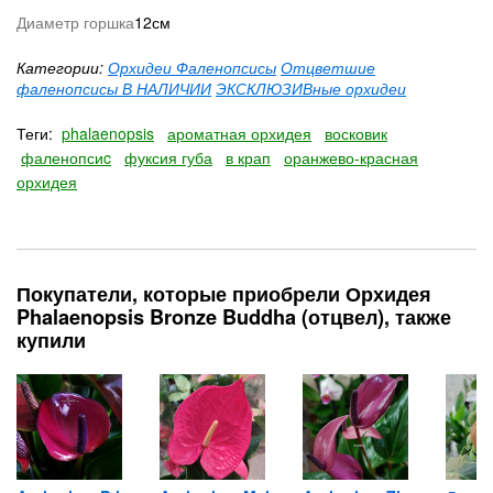
Диаметр горшка
12см
Категории:
Орхидеи Фаленопсисы
Отцветшие
фаленопсисы В НАЛИЧИИ
ЭКСКЛЮЗИВные орхидеи
Теги:
phalaenopsis
ароматная орхидея
восковик
фаленопсиc
фуксия губа
в крап
оранжево-красная
орхидея
Покупатели, которые приобрели Орхидея
Phalaenopsis Bronze Buddha (отцвел), также
купили