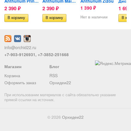
цвёл)
Anthurium Princess Amalia...
Anthurium Maine (отцвел)
Anthurium Zizou
2 390
2 390
1 390
1 69
₽
₽
₽
Нет в наличии
info@orchid22.ru
+7-903-9126931, +7-3852-251668
Магазин
Блог
Корзина
RSS
Оформить заказ
Орхидеи22
При использовании материалов с сайта обязательно указание
прямой ссылки на источник.
© 2026
Орхидеи22