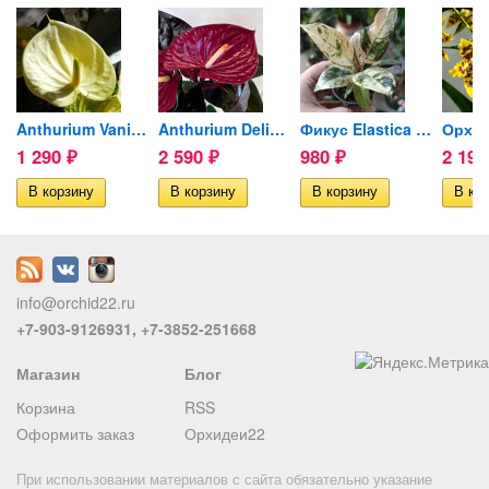
y...
Anthurium Vanilla (отцвел)
Anthurium Delicata
Фикус Elastica Shivereana...
1 290
2 590
980
2 19
₽
₽
₽
info@orchid22.ru
+7-903-9126931, +7-3852-251668
Магазин
Блог
Корзина
RSS
Оформить заказ
Орхидеи22
При использовании материалов с сайта обязательно указание