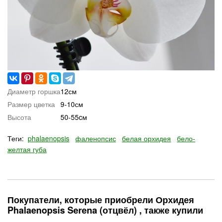
Диаметр горшка
12см
Размер цветка
9-10см
Высота
50-55cм
Теги:
phalaenopsis
фаленопсис
белая орхидея
бело-
желтая губа
Покупатели, которые приобрели Орхидея
Phalaenopsis Serena (отцвёл) , также купили