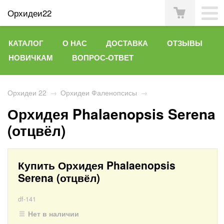
Орхидеи22
КАТАЛОГ
О НАС
ДОСТАВКА
ОТЗЫВЫ
НОВИЧКАМ
ВОПРОС-ОТВЕТ
Орхидеи 22
→
Орхидеи Фаленопсисы
→
Орхидея Phalaenopsis Serena
(отцвёл)
Купить Орхидея Phalaenopsis
Serena (отцвёл)
df-141
Нет в наличии