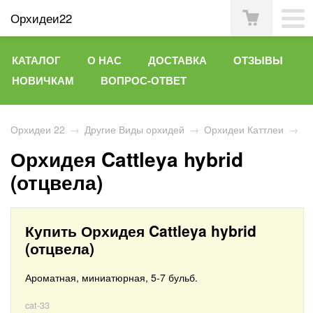
Орхидеи22
КАТАЛОГ
О НАС
ДОСТАВКА
ОТЗЫВЫ
НОВИЧКАМ
ВОПРОС-ОТВЕТ
Орхидеи 22
→
Другие Виды орхидей
→
Орхидеи Каттлеи
→
Орхидея Cattleya hybrid
(отцвела)
Купить Орхидея Cattleya hybrid
(отцвела)
Ароматная, миниатюрная, 5-7 бульб.
cat-33