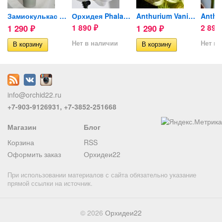
л
Замиокулькас Жук (Zenzi) d-9cм
Орхидея Phalaenopsis Serena...
Anthurium Vanilla (отцвел)
1 290
1 890
1 290
2 89
₽
₽
₽
Нет в наличии
Нет в 
info@orchid22.ru
+7-903-9126931, +7-3852-251668
Магазин
Блог
Корзина
RSS
Оформить заказ
Орхидеи22
При использовании материалов с сайта обязательно указание
прямой ссылки на источник.
© 2026
Орхидеи22