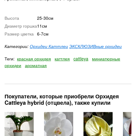
Высота
25-30см
Диаметр горшка
11см
Размер цветка
6-7см
Категории:
Орхидеи Каттлеи
ЭКСКЛЮЗИВные орхидеи
Теги:
красная орхидея
каттлея
cattleya
миниатюрные
орхидеи
ароматная
Покупатели, которые приобрели Орхидея
Cattleya hybrid (отцвела), также купили