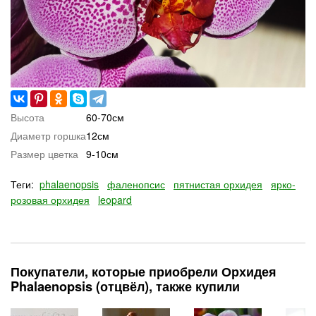
Высота
60-70см
Диаметр горшка
12см
Размер цветка
9-10см
Теги:
phalaenopsis
фаленопсис
пятнистая орхидея
ярко-
розовая орхидея
leopard
Покупатели, которые приобрели Орхидея
Phalaenopsis (отцвёл), также купили