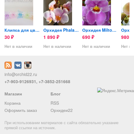
Клипса для цветоноса...
Орхидея Phalaenopsis...
Орхидея Miltonia
30
1 890
690
980
₽
₽
₽
₽
Нет в наличии
Нет в наличии
Нет в наличии
Нет в 
info@orchid22.ru
+7-903-9126931, +7-3852-251668
Магазин
Блог
Корзина
RSS
Оформить заказ
Орхидеи22
При использовании материалов с сайта обязательно указание
прямой ссылки на источник.