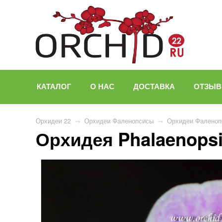
КАТАЛОГ
О НАС
ДОСТАВКА
ОТЗЫ
Орхидеи 22
→
Орхидеи Фаленопсисы
→
Орхидеи Фаленоп
Орхидея Phalaenopsis