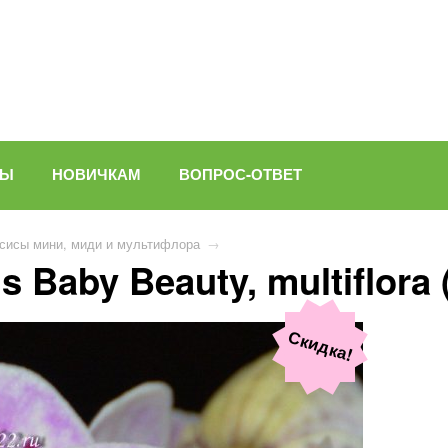
ВЫ
НОВИЧКАМ
ВОПРОС-ОТВЕТ
сисы мини, миди и мультифлора
→
 Baby Beauty, multiflora 
Скидка!