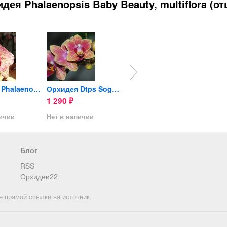
ея Phalaenopsis Baby Beauty, multiflora (от
Орхидея Phalaenopsis...
Орхидея Dtps Sogo Gotris,...
Орхидея Phalaenopsis,...
1 290
690
980
₽
₽
₽
личии
Нет в наличии
Нет в наличии
Нет в 
Блог
RSS
Орхидеи22
е прямой ссылки на источник.