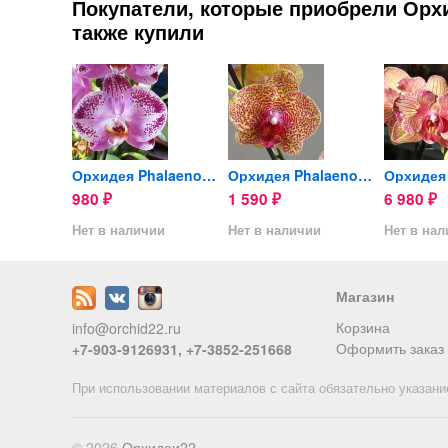
Покупатели, которые приобрели Орхид
также купили
Орхидея Phalaenopsis,...
Орхидея Phalaenopsis Jubao...
Орхидея Phalaenopsis Dazzle
980
1 590
6 980
₽
₽
₽
ии
Нет в наличии
Нет в наличии
Нет в на
Магазин
Корзина
info@orchid22.ru
Оформить заказ
+7-903-9126931, +7-3852-251668
При использовании материалов с сайта обязательно указани
© 2026
Орхидеи22