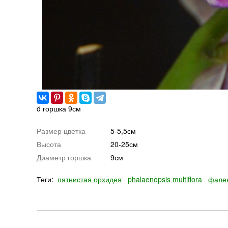
d горшка 9см
Размер цветка
5-5,5см
Высота
20-25см
Диаметр горшка
9см
Теги:
пятнистая орхидея
phalaenopsis multiflora
фале