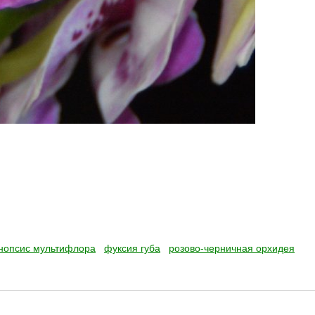
нопсис мультифлора
фуксия губа
розово-черничная орхидея