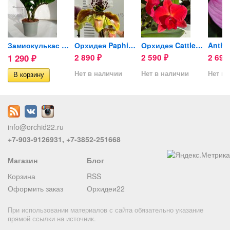
Замиокулькас Жук (Zenzi) d-9cм
Орхидея Paphiopedilum...
Орхидея Cattleya hybrid...
1 290
2 890
2 590
2 69
₽
₽
₽
Нет в наличии
Нет в наличии
Нет в 
info@orchid22.ru
+7-903-9126931, +7-3852-251668
Магазин
Блог
Корзина
RSS
Оформить заказ
Орхидеи22
При использовании материалов с сайта обязательно указание
прямой ссылки на источник.