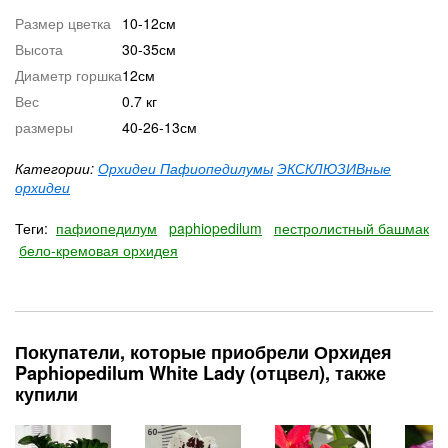
Размер цветка
10-12см
Высота
30-35см
Диаметр горшка
12см
Вес
0.7 кг
размеры
40-26-13см
Категории:
Орхидеи Пафиопедилумы
ЭКСКЛЮЗИВные
орхидеи
Теги:
пафиопедилум
paphiopedilum
пестролистный башмак
бело-кремовая орхидея
Покупатели, которые приобрели Орхидея
Paphiopedilum White Lady (отцвел), также
купили