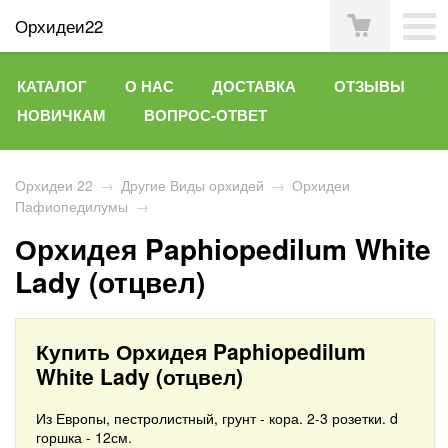
Орхидеи22
КАТАЛОГ
О НАС
ДОСТАВКА
ОТЗЫВЫ
НОВИЧКАМ
ВОПРОС-ОТВЕТ
Орхидеи 22
→
Другие Виды орхидей
→
Орхидеи
Пафиопедилумы
→
Орхидея Paphiopedilum White
Lady (отцвел)
Купить Орхидея Paphiopedilum
White Lady (отцвел)
Из Европы, пестролистный, грунт - кора. 2-3 розетки. d
горшка - 12см.