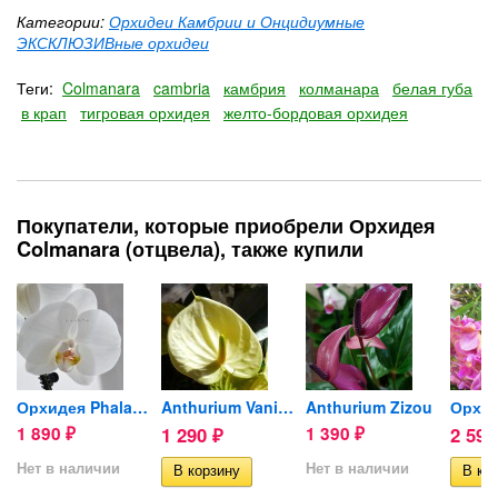
Категории:
Орхидеи Камбрии и Онцидиумные
ЭКСКЛЮЗИВные орхидеи
Теги:
Colmanara
cambria
камбрия
колманара
белая губа
в крап
тигровая орхидея
желто-бордовая орхидея
Покупатели, которые приобрели Орхидея
Colmanara (отцвела), также купили
Buddha
Орхидея Phalaenopsis Serena...
Anthurium Vanilla (отцвел)
Anthurium Zizou
1 890
1 290
1 390
2 59
₽
₽
₽
Нет в наличии
Нет в наличии