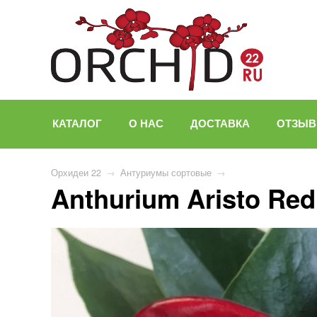
КАТАЛОГ
О НАС
ДОСТАВКА
ОТЗЫ
Орхидеи 22
→
Антуриумы сортовые
→
Anthurium Aristo Red