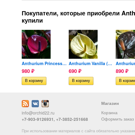
Покупатели, которые приобрели Anthu
купили
Anthurium Namora (деленка...
Anthurium Princess Amalia...
Anthurium Vanilla (деленка...
980
690
890
₽
₽
₽
ии
Магазин
Корзина
info@orchid22.ru
Оформить заказ
+7-903-9126931, +7-3852-251668
При использовании материалов с сайта обязательно указани