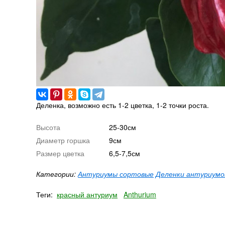
Деленка, возможно есть 1-2 цветка, 1-2 точки роста.
Высота
25-30см
Диаметр горшка
9см
Размер цветка
6,5-7,5см
Категории:
Антуриумы сортовые
Деленки антуриум
Теги:
красный антуриум
Anthurium