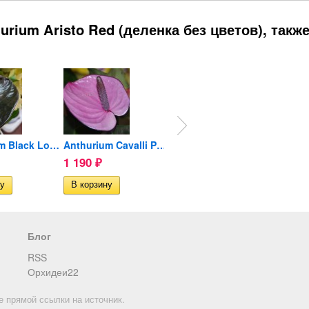
rium Aristo Red (деленка без цветов), такж
Anthurium Black Love...
Anthurium Cavalli Purple...
Anthurium Lili pink...
1 190
690
1 19
₽
₽
Блог
RSS
Орхидеи22
е прямой ссылки на источник.