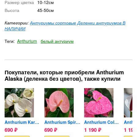
Размер цветка
10-12см
Высота
45-50см
Категории:
Антуриумы сортовые
Деленки антуриумов В
НАЛИЧИИ
Теги:
Anthurium
белый антуриум
Покупатели, которые приобрели Anthurium
Alaska (деленка без цветов), также купили
Matata...
Anthurium Karma White...
Anthurium Spirit (деленка...
Anthurium Colorado...
690
690
1 190
1 19
₽
₽
₽