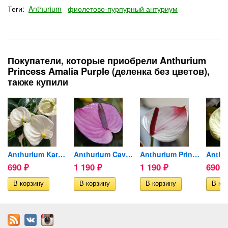
Теги:
Anthurium
фиолетово-пурпурный антуриум
Покупатели, которые приобрели Anthurium
Princess Amalia Purple (деленка без цветов),
также купили
енка...
Anthurium Karma White...
Anthurium Cavalli Purple...
Anthurium Princess Amalia...
690
1 190
1 190
690
₽
₽
₽
₽