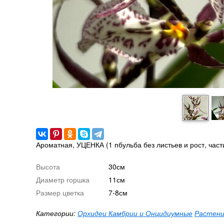
Ароматная, УЦЕНКА (1 пбульба без листьев и рост, част
Высота
30см
Диаметр горшка
11см
Размер цветка
7-8см
Категории:
Орхидеи Камбрии и Онцидиумные
Растени