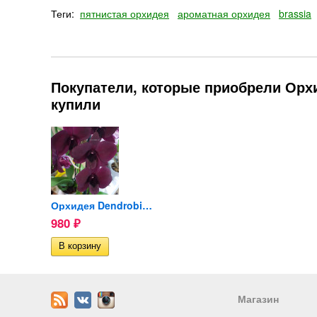
Теги:
пятнистая орхидея
ароматная орхидея
brassia
Покупатели, которые приобрели Орхид
купили
Орхидея Dendrobium Thailand...
Орхидея Dendrobium Thailand...
980
₽
Магазин