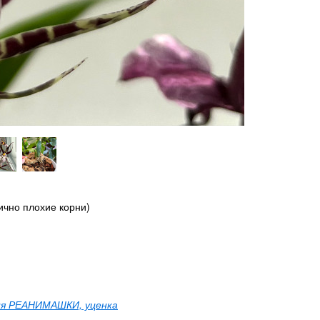
ично плохие корни)
я РЕАНИМАШКИ, уценка