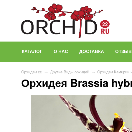
КАТАЛОГ
О НАС
ДОСТАВКА
ОТЗЫ
Орхидеи 22
→
Другие Виды орхидей
→
Орхидеи Камбрии 
Орхидея Brassia hyb