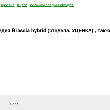
брассия
в крап
бело-шоколадная орхидея
ея Brassia hybrid (отцвела, УЦЕНКА) , такж
Блог