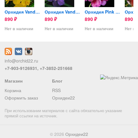
Орхидея Vanda Yellow (сеянец)
Орхидея Vanda Manuvadee...
Орхидея Pink Vanda (сеянец)
890
890
890
890
₽
₽
₽
₽
Нет в наличии
Нет в наличии
Нет в наличии
Нет в 
info@orchid22.ru
+7-903-9126931, +7-3852-251668
Магазин
Блог
Корзина
RSS
Оформить заказ
Орхидеи22
При использовании материалов с сайта обязательно указание
прямой ссылки на источник.
© 2026
Орхидеи22