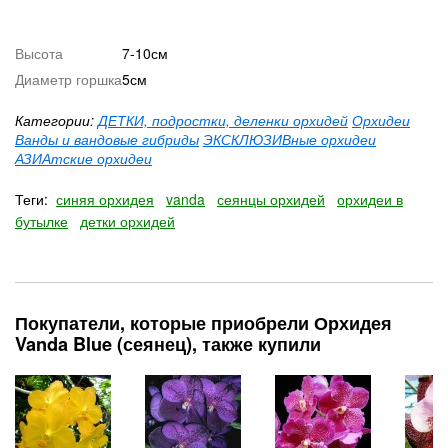
Высота
7-10см
Диаметр горшка
5см
Категории:
ДЕТКИ, подростки, деленки орхидей
Орхидеи
Ванды и вандовые гибриды
ЭКСКЛЮЗИВные орхидеи
АЗИАтские орхидеи
Теги:
синяя орхидея
vanda
сеянцы орхидей
орхидеи в
бутылке
детки орхидей
Покупатели, которые приобрели Орхидея
Vanda Blue (сеянец), также купили