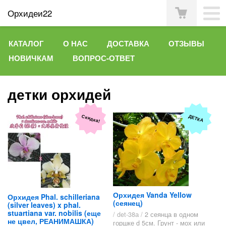
Орхидеи22
КАТАЛОГ
О НАС
ДОСТАВКА
ОТЗЫВЫ
НОВИЧКАМ
ВОПРОС-ОТВЕТ
детки орхидей
Скидка!
ДЕТКА
Орхидея Vanda Yellow
Орхидея Phal. schilleriana
(сеянец)
(silver leaves) x phal.
stuartiana var. nobilis (еще
/ det-38а /
2 сеянца в одном
не цвел, РЕАНИМАШКА)
горшке d 5см. Грунт - мох или