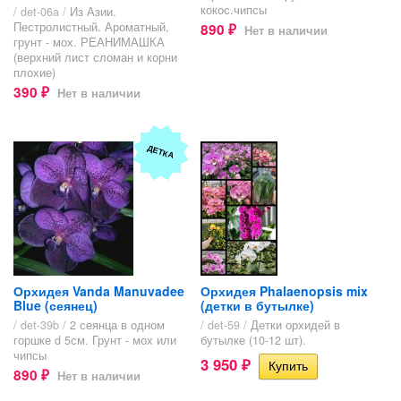
кокос.чипсы
/ det-06a /
Из Азии.
Пестролистный. Ароматный,
890
Нет в наличии
₽
грунт - мох. РЕАНИМАШКА
(верхний лист сломан и корни
плохие)
390
Нет в наличии
₽
ДЕТКА
Орхидея Vanda Manuvadee
Орхидея Phalaenopsis mix
Blue (сеянец)
(детки в бутылке)
/ det-39b /
2 сеянца в одном
/ det-59 /
Детки орхидей в
горшке d 5см. Грунт - мох или
бутылке (10-12 шт).
чипсы
3 950
₽
890
Нет в наличии
₽