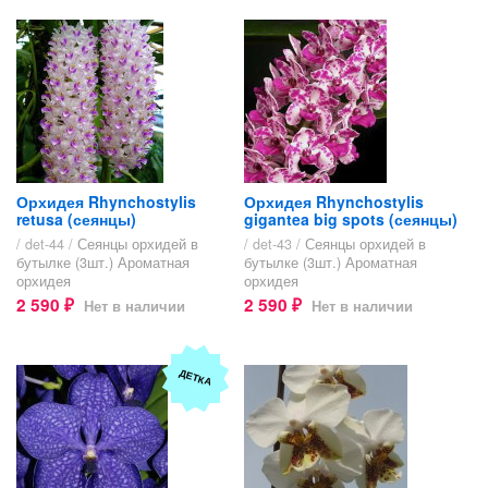
Орхидея Rhynchostylis
Орхидея Rhynchostylis
retusa (сеянцы)
gigantea big spots (сеянцы)
/ det-44 /
Сеянцы орхидей в
/ det-43 /
Сеянцы орхидей в
бутылке (3шт.) Ароматная
бутылке (3шт.) Ароматная
орхидея
орхидея
2 590
2 590
Нет в наличии
Нет в наличии
₽
₽
ДЕТКА