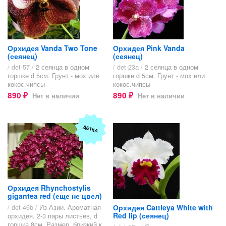
Орхидея Vanda Two Tone
Орхидея Pink Vanda
(сеянец)
(сеянец)
/ det-57 /
2 сеянца в одном
/ det-23а /
2 сеянца в одном
горшке d 5см. Грунт - мох или
горшке d 5см. Грунт - мох или
кокос.чипсы
кокос.чипсы
890
890
Нет в наличии
Нет в наличии
₽
₽
ДЕТКА
Орхидея Rhynchostylis
gigantea red (еще не цвел)
Орхидея Cattleya White with
/ det-46b /
Из Азии. Ароматная
Red lip (сеянец)
орхидея. 2-3 пары листьев, d
горшка 8см. Размер, близкий к