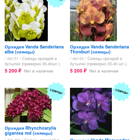
Орхидея Vanda Sanderiana
Орхидея Vanda Sanderiana
alba (сеянцы)
Thonburi (сеянцы)
/ det-51 /
Сеянцы орхидей в
/ det-50 /
Сеянцы орхидей в
бутылке (примерно 35-40шт.).
бутылке (примерно 35-40 шт.).
5 200
5 200
Нет в наличии
Нет в наличии
₽
₽
СЕЯНЦЫ
СЕЯНЦЫ
Орхидея Rhynchostylis
gigantea red (сеянцы)
/ det-46a /
Сеянцы орхидей в