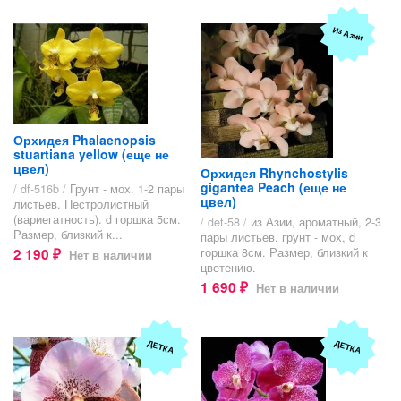
Из Азии
Орхидея Phalaenopsis
stuartiana yellow (еще не
цвел)
Орхидея Rhynchostylis
gigantea Peach (еще не
/ df-516b /
Грунт - мох. 1-2 пары
цвел)
листьев. Пестролистный
(вариегатность). d горшка 5см.
/ det-58 /
из Азии, ароматный, 2-3
Размер, близкий к...
пары листьев. грунт - мох, d
2 190
горшка 8см. Размер, близкий к
Нет в наличии
₽
цветению.
1 690
Нет в наличии
₽
ДЕТКА
ДЕТКА