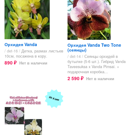
Орхидея Vanda
Орхидея Vanda Two Tone
(сеянцы)
/ det-16 /
Детка, размах листьев
10см, посажена в кору.
/ det-14 /
Сеянцы орхидей в
бутылке (5-6 шт.). Гибрид Vanda
890
Нет в наличии
₽
Taveesuksa x Vanda Pimsai. +
подарочная коробка...
2 590
Нет в наличии
₽
Из Азии