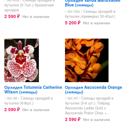
Орхидея Vanda Manuvadee
Blue (сеянцы)
бутылке (5-7шт.) Ароматная
орхидея
/ det-39a /
Сеянцы орхидей в
2 590
бутылке (примерно 35-40шт)
Нет в наличии
₽
5 200
Нет в наличии
₽
Орхидея Tolumnia Catherine
Орхидея Ascocenda Orange
Wilson (сеянцы)
(сеянцы)
/ det-48 /
Сеянцы орхидей в
/ det-45 /
Сеянцы орхидей в
бутылке (6-8шт.)
бутылке (5-6 шт.). Гибрид
Ascocenda Ladda Gold x
2 590
Нет в наличии
₽
Ascocenda Pralor Chao +...
2 590
Нет в наличии
₽