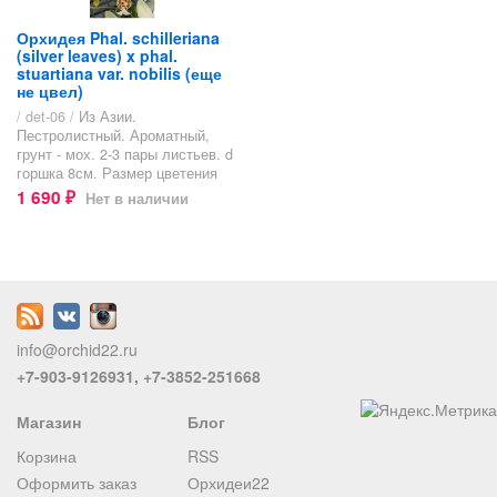
Орхидея Phal. schilleriana
(silver leaves) x phal.
stuartiana var. nobilis (еще
не цвел)
/ det-06 /
Из Азии.
Пестролистный. Ароматный,
грунт - мох. 2-3 пары листьев. d
горшка 8см. Размер цветения
1 690
Нет в наличии
₽
info@orchid22.ru
+7-903-9126931, +7-3852-251668
Магазин
Блог
Корзина
RSS
Оформить заказ
Орхидеи22