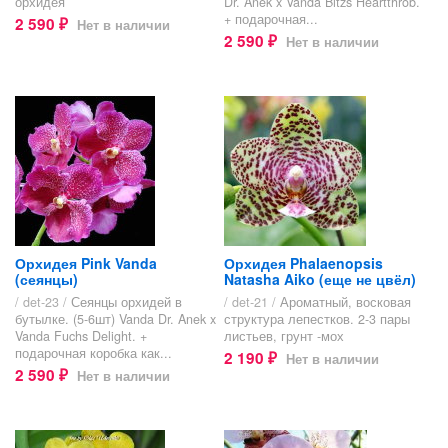
орхидея
Dr. Anek x Vanda Bitzs Heartthrob.
+ подарочная...
2 590
Нет в наличии
₽
2 590
Нет в наличии
₽
Орхидея Pink Vanda
Орхидея Phalaenopsis
(сеянцы)
Natasha Aiko (еще не цвёл)
/ det-23 /
Сеянцы орхидей в
/ det-21 /
Ароматный, восковая
бутылке. (5-6шт) Vanda Dr. Anek x
структура лепестков. 2-3 пары
Vanda Fuchs Delight. +
листьев, грунт -мох
подарочная коробка как...
2 190
Нет в наличии
₽
2 590
Нет в наличии
₽