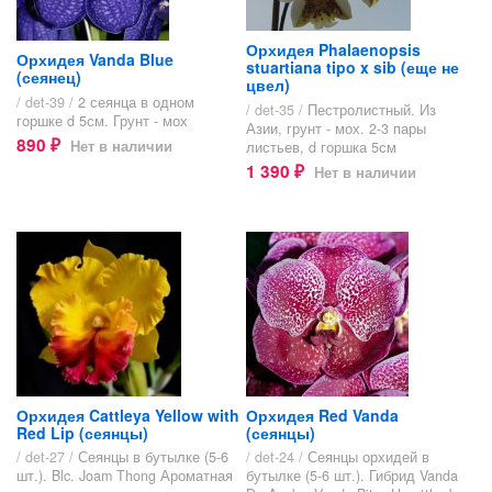
Орхидея Phalaenopsis
Орхидея Vanda Blue
stuartiana tipo x sib (еще не
(сеянец)
цвел)
/ det-39 /
2 сеянца в одном
/ det-35 /
Пестролистный. Из
горшке d 5см. Грунт - мох
Азии, грунт - мох. 2-3 пары
890
Нет в наличии
листьев, d горшка 5см
₽
1 390
Нет в наличии
₽
Орхидея Cattleya Yellow with
Орхидея Red Vanda
Red Lip (сеянцы)
(сеянцы)
/ det-27 /
Сеянцы в бутылке (5-6
/ det-24 /
Сеянцы орхидей в
шт.). Blc. Joam Thong Ароматная
бутылке (5-6 шт.). Гибрид Vanda