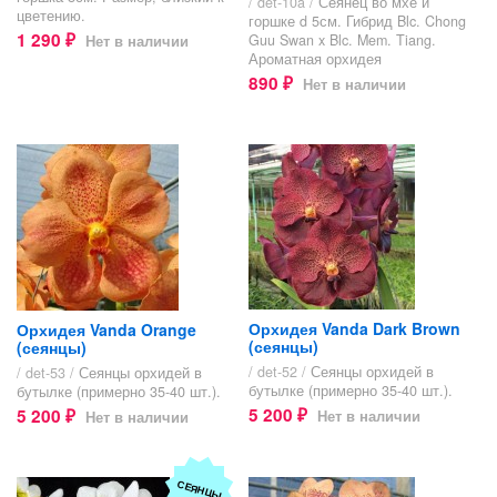
/ det-10a /
Сеянец во мхе и
цветению.
горшке d 5см. Гибрид Blc. Chong
1 290
Guu Swan x Blc. Mem. Tiang.
Нет в наличии
₽
Ароматная орхидея
890
Нет в наличии
₽
Орхидея Vanda Dark Brown
Орхидея Vanda Orange
(сеянцы)
(сеянцы)
/ det-52 /
Сеянцы орхидей в
/ det-53 /
Сеянцы орхидей в
бутылке (примерно 35-40 шт.).
бутылке (примерно 35-40 шт.).
5 200
5 200
Нет в наличии
Нет в наличии
₽
₽
СЕЯНЦЫ