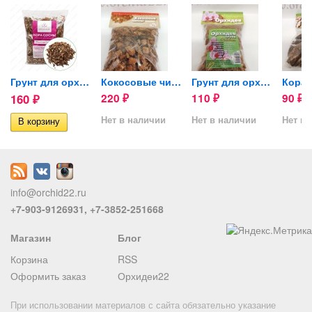
Грунт для орхидей (кора...
Кокосовые чипсы
Грунт для орхидей
160
220
110
90
₽
₽
₽
₽
Нет в наличии
Нет в наличии
Нет в 
info@orchid22.ru
+7-903-9126931, +7-3852-251668
Магазин
Блог
Корзина
RSS
Оформить заказ
Орхидеи22
При использовании материалов с сайта обязательно указание