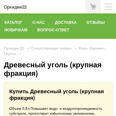
Орхидеи22
КАТАЛОГ
О НАС
ДОСТАВКА
ОТЗЫВЫ
НОВИЧКАМ
ВОПРОС-ОТВЕТ
Орхидеи 22
→
Сопутствующие товары
→
Кора, Серамис,
Грунты
→
Древесный уголь (крупная
фракция)
Купить Древесный уголь (крупная
фракция)
Объем 0,5л
Повышает водо- и воздухопроницаемость
субстрата, прпятствует избыточному увлажнинию,