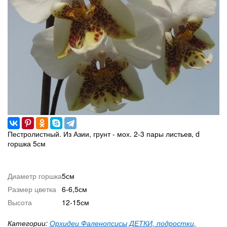
Пестролистный. Из Азии, грунт - мох. 2-3 пары листьев, d
горшка 5см
Диаметр горшка
5см
Размер цветка
6-6,5см
Высота
12-15см
Категории:
Орхидеи Фаленопсисы
ДЕТКИ, подростки,