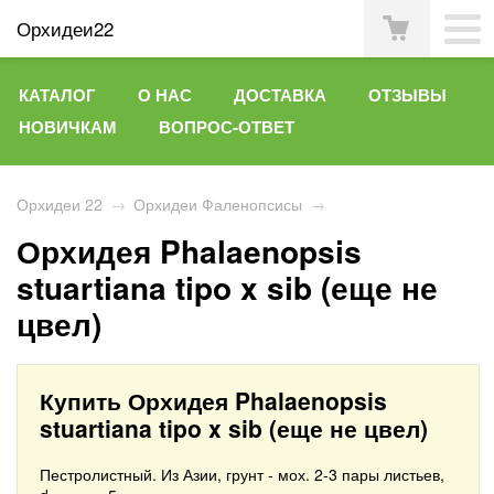
Орхидеи22
КАТАЛОГ
О НАС
ДОСТАВКА
ОТЗЫВЫ
НОВИЧКАМ
ВОПРОС-ОТВЕТ
Орхидеи 22
→
Орхидеи Фаленопсисы
→
Орхидея Phalaenopsis
stuartiana tipo x sib (еще не
цвел)
Купить Орхидея Phalaenopsis
stuartiana tipo x sib (еще не цвел)
Пестролистный. Из Азии, грунт - мох. 2-3 пары листьев,