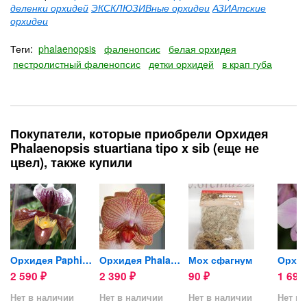
деленки орхидей
ЭКСКЛЮЗИВные орхидеи
АЗИАтские
орхидеи
Теги:
phalaenopsis
фаленопсис
белая орхидея
пестролистный фаленопсис
детки орхидей
в крап губа
Покупатели, которые приобрели Орхидея
Phalaenopsis stuartiana tipo x sib (еще не
цвел), также купили
Hsin...
Орхидея Paphiopedilum...
Орхидея Phalaenopsis...
Мох сфагнум
2 590
2 390
90
1 69
₽
₽
₽
Нет в наличии
Нет в наличии
Нет в наличии
Нет в 