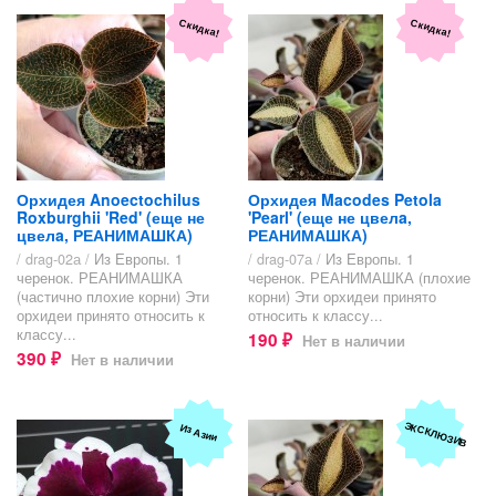
Скидка!
Скидка!
Орхидея Anoectochilus
Орхидея Macodes Petola
Roxburghii 'Red' (еще не
'Pearl' (еще не цвелa,
цвелa, РЕАНИМАШКА)
РЕАНИМАШКА)
/ drag-02а /
Из Европы. 1
/ drag-07а /
Из Европы. 1
черенок. РЕАНИМАШКА
черенок. РЕАНИМАШКА (плохие
(частично плохие корни) Эти
корни) Эти орхидеи принято
орхидеи принято относить к
относить к классу...
классу...
190
Нет в наличии
₽
390
Нет в наличии
₽
ЭКСКЛЮЗИВ
Из Азии