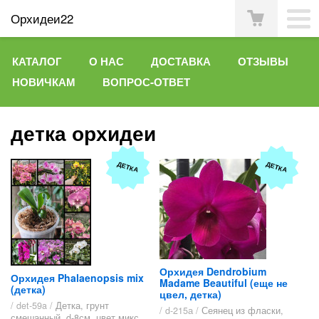
Орхидеи22
КАТАЛОГ
О НАС
ДОСТАВКА
ОТЗЫВЫ
НОВИЧКАМ
ВОПРОС-ОТВЕТ
детка орхидеи
ДЕТКА
ДЕТКА
Орхидея Dendrobium
Орхидея Phalaenopsis mix
Madame Beautiful (еще не
(детка)
цвел, детка)
/ det-59a /
Детка, грунт
/ d-215а /
Сеянец из фласки,
смешанный, d-8см, цвет микс