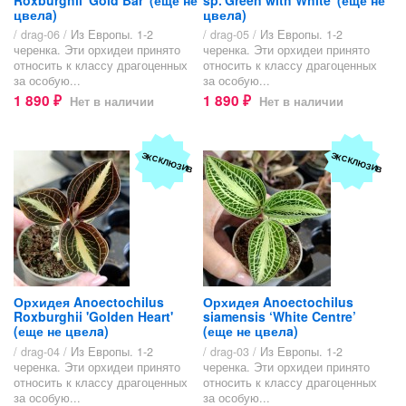
цвелa)
цвелa)
/ drag-06 /
Из Европы. 1-2
/ drag-05 /
Из Европы. 1-2
черенка. Эти орхидеи принято
черенка. Эти орхидеи принято
относить к классу драгоценных
относить к классу драгоценных
за особую...
за особую...
1 890
1 890
Нет в наличии
Нет в наличии
₽
₽
ЭКСКЛЮЗИВ
ЭКСКЛЮЗИВ
Орхидея Anoectochilus
Орхидея Anoectochilus
Roxburghii 'Golden Heart'
siamensis ‘White Centre’
(еще не цвелa)
(еще не цвелa)
/ drag-04 /
Из Европы. 1-2
/ drag-03 /
Из Европы. 1-2
черенка. Эти орхидеи принято
черенка. Эти орхидеи принято
относить к классу драгоценных
относить к классу драгоценных
за особую...
за особую...