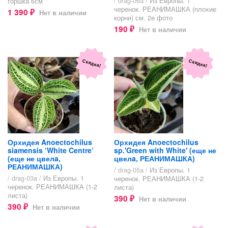
/ drag-06а /
Из Европы. 1
горшка 6см
черенок. РЕАНИМАШКА (плохие
1 390
Нет в наличии
₽
корни) см. 2е фото
190
Нет в наличии
₽
Скидка!
Скидка!
Орхидея Anoectochilus
Орхидея Anoectochilus
siamensis ‘White Centre’
sp.'Green with White' (еще не
(еще не цвелa,
цвелa, РЕАНИМАШКА)
РЕАНИМАШКА)
/ drag-05а /
Из Европы. 1
/ drag-03a /
Из Европы. 1
черенок. РЕАНИМАШКА (1-2
черенок. РЕАНИМАШКА (1-2
листа)
листа)
390
Нет в наличии
₽
390
Нет в наличии
₽