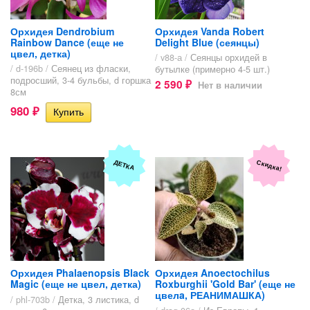
Орхидея Dendrobium
Орхидея Vanda Robert
Rainbow Dance (еще не
Delight Blue (сеянцы)
цвел, детка)
/ v88-а /
Сеянцы орхидей в
/ d-196b /
Сеянец из фласки,
бутылке (примерно 4-5 шт.)
подросший, 3-4 бульбы, d горшка
2 590
Нет в наличии
₽
8см
980
₽
Скидка!
ДЕТКА
Орхидея Phalaenopsis Black
Орхидея Anoectochilus
Magic (еще не цвел, детка)
Roxburghii 'Gold Bar' (еще не
цвелa, РЕАНИМАШКА)
/ phl-703b /
Детка, 3 листика, d