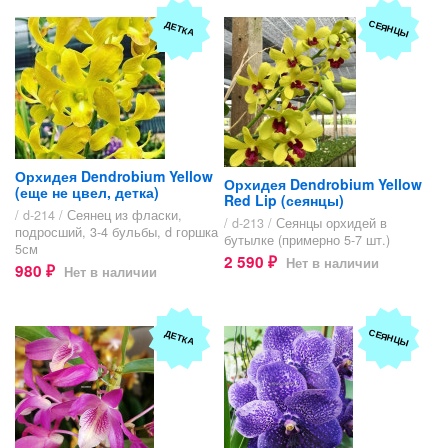
СЕЯНЦЫ
ДЕТКА
Орхидея Dendrobium Yellow
Орхидея Dendrobium Yellow
(еще не цвел, детка)
Red Lip (сеянцы)
/ d-214 /
Сеянец из фласки,
/ d-213 /
Сеянцы орхидей в
подросший, 3-4 бульбы, d горшка
бутылке (примерно 5-7 шт.)
5см
2 590
Нет в наличии
₽
980
Нет в наличии
₽
СЕЯНЦЫ
ДЕТКА