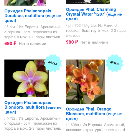
Орхидея Phal. Charming
Орхидея Phalaenopsis
Crystal Water '1287' (еще не
Dorablue, multiflora (еще не
цвел)
цвел)
/ phl-702 /
Big Lip. Из Азии. d
/ f-734 /
Из Европы. Ароматный.
горшка - 5см, грунт мох. 2-3 пары
d горшка - 5см, пересажен из
листьев.
торфа в мох. 2-3 пары листьев.
980
Нет в наличии
690
₽
Нет в наличии
₽
ДЕТКА
ДЕТКА
Орхидея Phalaenopsis
Biondoro, multiflora (еще не
Орхидея Phal. Orange
цвел)
Blossom, multiflora (еще не
цвел)
/ f-732 /
Из Европы. Ароматный.
d горшка - 5см, пересажен из
/ f-698а /
Из Европы. Ароматный,
торфа в мох. 2-3 пары листьев.
восковая структура лепестков. d