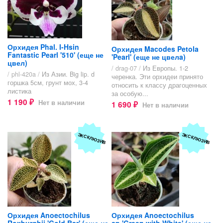
Орхидея Phal. I-Hsin
Орхидея Macodes Petola
Fantastic Pearl '510' (еще не
'Pearl' (еще не цвелa)
цвел)
/ drag-07 /
Из Европы. 1-2
/ phl-420a /
Из Азии. Big lip. d
черенка. Эти орхидеи принято
горшка 5см, грунт мох, 3-4
относить к классу драгоценных
листика
за особую...
1 190
Нет в наличии
1 690
₽
Нет в наличии
₽
ЭКСКЛЮЗИВ
ЭКСКЛЮЗИВ
Орхидея Anoectochilus
Орхидея Anoectochilus
Roxburghii 'Gold Bar' (еще не
sp.'Green with White' (еще не