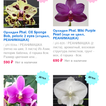
Орхидея Phal. Miki Purple
Орхидея Phal. OX Sponge
Pearl (еще не цвел,
Bob, peloric 2 eyes (отцвел,
РЕАНИМАШКА)
РЕАНИМАШКА)
/ phl-826 /
РЕАНИМАШКА (2
/ phl-504a /
РЕАНИМАШКА
листа), ароматный, восковая
(пятно на шее, 3 листа) Из Азии,
структура лепестков, грунт -
пелорик бабочка, d горшка 8см.
мох, d горшка - 8см.
Размер цветения или...
690
Нет в наличии
₽
590
Нет в наличии
₽
ДЕТКА
ДЕТКА