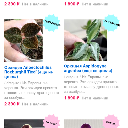
2 390
1 890
Нет в наличии
Нет в наличии
₽
₽
ЭКСКЛЮЗИВ
ЭКСКЛЮЗИВ
Орхидея Aspidogyne
Орхидея Anoectochilus
argentea (еще не цвелa)
Roxburghii 'Red' (еще не
цвелa)
/ drag-01 /
Из Европы. 1-2
черенка. Эти орхидеи принято
/ drag-02 /
Из Европы. 1-2
относить к классу драгоценных
черенка. Эти орхидеи принято
за особую...
относить к классу драгоценных
1 890
за особую...
Нет в наличии
₽
2 390
Нет в наличии
₽
Скидка!
Скидка!