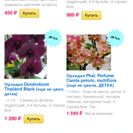
подросший, 3-4 бульбы, d горшка
(варианты цветения на фото)
8см
450
₽
980
₽
ДЕТКА
ДЕТКА
Орхидея Phal. Perfume
Carola peloric, multiflora
Орхидея Dendrobium
(еще не цвела, ДЕТКА)
Thailand Black (еще не цвел,
/ f-640e /
Еще не цвела, детка, 3
детка)
листика. Ароматный, пелорик
/ d-12с /
Сеянец из фласки,
бабочка, пестролистный, d
подросший, 3-4 бульбы, d горшка
горшка 9см. Так...
8см
1 590
Нет в наличии
₽
1 290
₽