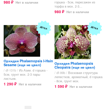
980
горшка - 5см, пересажен из
Нет в наличии
₽
торфа в мох. 2-3...
980
Нет в наличии
₽
ДЕТКА
ДЕТКА
Орхидея Phalaenopsis I-Hsin
Орхидея Phalaenopsis
Sesame (еще не цвел)
Cleopatra (еще не цвел)
/ df-131b /
Из Азии. d горшка -
/ df-99b /
Восковая структура
5см, грунт мох. 2-3 пары
лепестков, ароматный, d горшка
листьев.
- 8см, грунт мох.
1 290
Нет в наличии
₽
1 590
Нет в наличии
₽