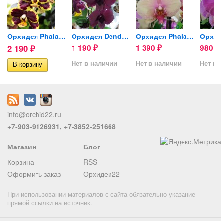
ying...
Орхидея Phalaenopsis...
Орхидея Dendrobium Thailand...
Орхидея Phalaenopsis...
2 190
1 190
1 390
980
₽
₽
₽
₽
Нет в наличии
Нет в наличии
Нет в 
info@orchid22.ru
+7-903-9126931, +7-3852-251668
Магазин
Блог
Корзина
RSS
Оформить заказ
Орхидеи22
При использовании материалов с сайта обязательно указание
прямой ссылки на источник.