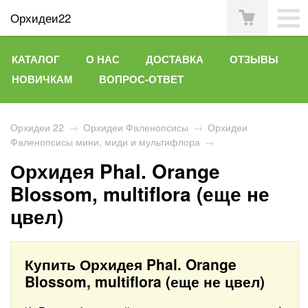
Орхидеи22
КАТАЛОГ
О НАС
ДОСТАВКА
ОТЗЫВЫ
НОВИЧКАМ
ВОПРОС-ОТВЕТ
Орхидеи 22
→
Орхидеи Фаленопсисы
→
Орхидеи
Фаленопсисы мини, миди и мультифлора
→
Орхидея Phal. Orange
Blossom, multiflora (еще не
цвел)
Купить Орхидея Phal. Orange
Blossom, multiflora (еще не цвел)