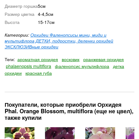
Диаметр горшка
5см
Размер цветка
4-4,5см
Высота
15-17см
Категории:
Орхидеи Фаленопсисы мини, миди и
мультифлора
ДЕТКИ, подростки, деленки орхидей
ЭКСКЛЮЗИВные орхидеи
Теги:
ароматная орхидея
восковик
оранжевая орхидея
phalaenopsis multiflora
фаленопсис мультифлора
детка
орхидеи
красная губа
Покупатели, которые приобрели Орхидея
Phal. Orange Blossom, multiflora (еще не цвел),
также купили