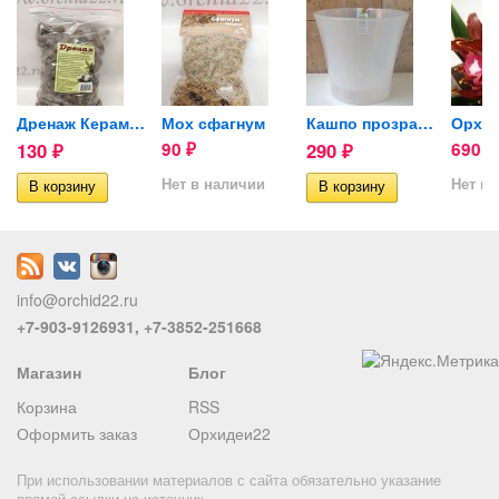
й 2 литра
Дренаж Керамзит 2л
Мох сфагнум
Кашпо прозрачное двойное...
130
90
290
690
₽
₽
₽
₽
Нет в наличии
Нет в 
info@orchid22.ru
+7-903-9126931, +7-3852-251668
Магазин
Блог
Корзина
RSS
Оформить заказ
Орхидеи22
При использовании материалов с сайта обязательно указание