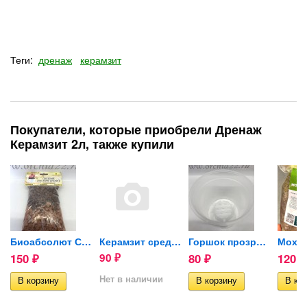
Теги:
дренаж
керамзит
Покупатели, которые приобрели Дренаж
Керамзит 2л, также купили
й 2 литра
Биоабсолют Субстрат для...
Керамзит средний 2л
Горшок прозрачный для...
150
90
80
120
₽
₽
₽
₽
Нет в наличии