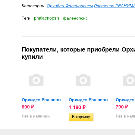
Категории:
Орхидеи Фаленопсисы
Растения РЕАНИМА
Теги:
phalaenopsis
фаленопсис
Покупатели, которые приобрели Орх
купили
орхидей
Орхидея Phalaenopsis...
Орхидея Phalaenopsis (отцвел)
690
1 190
790
₽
₽
₽
ии
Нет в наличии
Нет в на