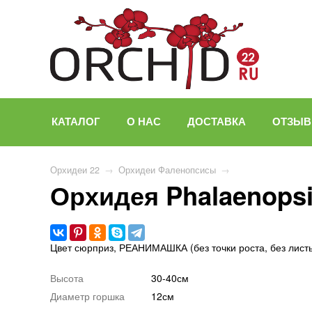
КАТАЛОГ
О НАС
ДОСТАВКА
ОТЗЫ
Орхидеи 22
→
Орхидеи Фаленопсисы
→
Орхидея Phalaenops
Цвет сюрприз, РЕАНИМАШКА (без точки роста, без листь
Высота
30-40см
Диаметр горшка
12см