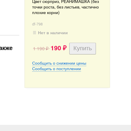
Цвет сюрприз, РЕАНИМАШКА (без
точки роста, без листьев, частично
плохие корни)
df-798
Нет в наличии
акже
190
1 190
₽
₽
Сообщить о снижении цены
Сообщить о поступлении
-Экстра
Цитокининовая паста
Горшок прозрачный для...
90
120
45
₽
₽
наличии
Нет в наличии
Нет в наличии