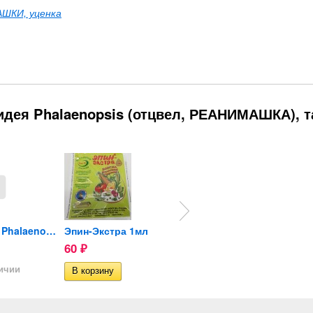
ШКИ, уценка
идея Phalaenopsis (отцвел, РЕАНИМАШКА), т
Орхидея Phalaenopsis mini...
Эпин-Экстра 1мл
Орхидея Phalaenopsis...
Рибав
60
100
50
₽
₽
₽
личии
Нет в наличии
Нет в 