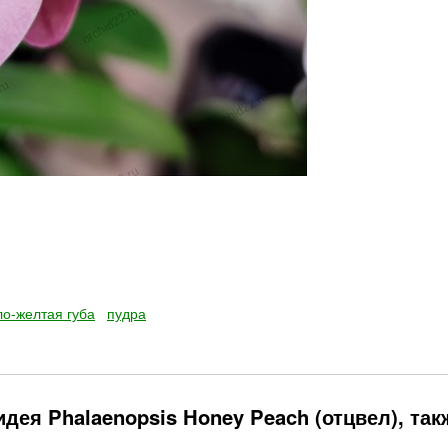
ло-желтая губа
пудра
дея Phalaenopsis Honey Peach (отцвел), так