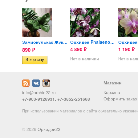
Joy Удобрение для орхидей
Замиокулькас Жук (Zenzi) d-6cм
Орхидея Phalaenopsis Wild...
890
4 890
1 190
₽
₽
₽
ии
Нет в наличии
Нет в на
Магазин
Корзина
info@orchid22.ru
Оформить заказ
+7-903-9126931, +7-3852-251668
При использовании материалов с сайта обязательно указани
© 2026
Орхидеи22