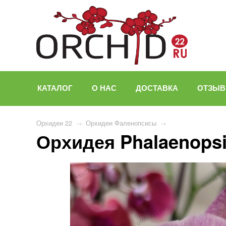
КАТАЛОГ
О НАС
ДОСТАВКА
ОТЗЫ
Орхидеи 22
→
Орхидеи Фаленопсисы
→
Орхидея Phalaenopsi