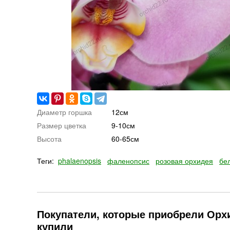
Диаметр горшка
12см
Размер цветка
9-10см
Высота
60-65см
Теги:
phalaenopsis
фаленопсис
розовая орхидея
бе
Покупатели, которые приобрели Орхи
купили