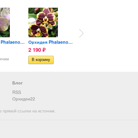
Орхидея Phalaenopsis Sandra...
Орхидея Phalaenopsis...
Орхидея Phalaenopsis
2 190
1 190
1 590
₽
₽
личии
Нет в наличии
Нет в 
Блог
RSS
Орхидеи22
е прямой ссылки на источник.