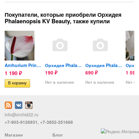
Покупатели, которые приобрели Орхидея
Phalaenopsis KV Beauty, также купили
is...
Anthurium Princess Amalia...
Орхидея Phalaenopsis...
Орхидея Phalaenopsis...
1 190
190
690
1 59
₽
₽
₽
Нет в наличии
Нет в наличии
Нет в 
info@orchid22.ru
+7-903-9126931, +7-3852-251668
Магазин
Блог