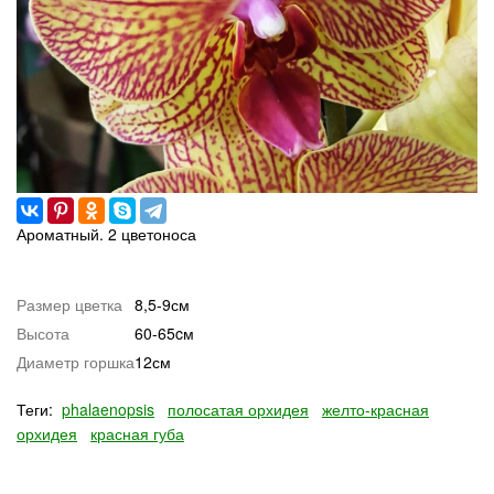
Ароматный. 2 цветоноса
Размер цветка
8,5-9см
Высота
60-65cм
Диаметр горшка
12см
Теги:
phalaenopsis
полосатая орхидея
желто-красная
орхидея
красная губа