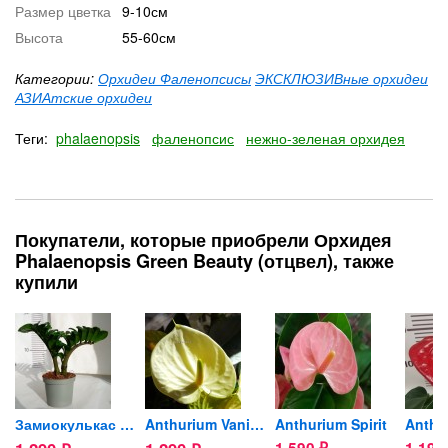
Размер цветка
9-10см
Высота
55-60см
Категории:
Орхидеи Фаленопсисы
ЭКСКЛЮЗИВные орхидеи
АЗИАтские орхидеи
Теги:
phalaenopsis
фаленопсис
нежно-зеленая орхидея
Покупатели, которые приобрели Орхидея
Phalaenopsis Green Beauty (отцвел), также
купили
ild...
Замиокулькас Жук (Zenzi) d-9cм
Anthurium Vanilla (отцвел)
Anthurium Spirit
Anthu
1 590
1 19