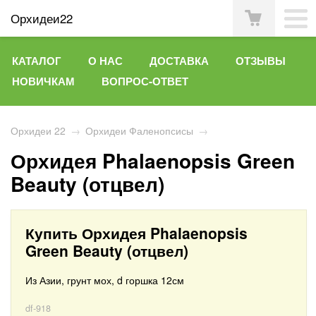
Орхидеи22
КАТАЛОГ
О НАС
ДОСТАВКА
ОТЗЫВЫ
НОВИЧКАМ
ВОПРОС-ОТВЕТ
Орхидеи 22
→
Орхидеи Фаленопсисы
→
Орхидея Phalaenopsis Green
Beauty (отцвел)
Купить Орхидея Phalaenopsis
Green Beauty (отцвел)
Из Азии, грунт мох, d горшка 12см
df-918