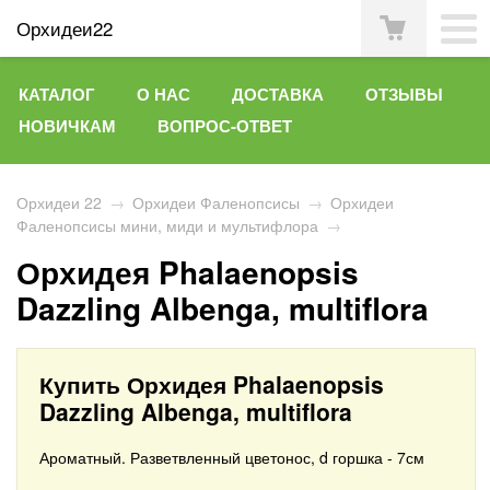
Орхидеи22
КАТАЛОГ
О НАС
ДОСТАВКА
ОТЗЫВЫ
НОВИЧКАМ
ВОПРОС-ОТВЕТ
Орхидеи 22
→
Орхидеи Фаленопсисы
→
Орхидеи
Фаленопсисы мини, миди и мультифлора
→
Орхидея Phalaenopsis
Dazzling Albenga, multiflora
Купить Орхидея Phalaenopsis
Dazzling Albenga, multiflora
Ароматный. Разветвленный цветонос, d горшка - 7см