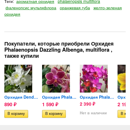
Теги:
ароматная орхидея
phalaenopsis multiflora
фаленопсис мультифлора
оранжевая губа
желто-зеленая
орхидея
Покупатели, которые приобрели Орхидея
Phalaenopsis Dazzling Albenga, multiflora ,
также купили
opsis
Орхидея Dendrobium Spring...
Орхидея Phalaenopsis,...
Орхидея Phalaenopsis Liu's...
890
1 590
2 390
2 19
₽
₽
₽
Нет в наличии