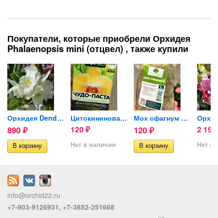
Покупатели, которые приобрели Орхидея
Phalaenopsis mini (отцвел) , также купили
..
Орхидея Dendrobium Spring...
Цитокининовая паста TUTBIO...
Мох сфагнум Орхимания 1л
890
120
120
2 19
₽
₽
₽
Нет в наличии
Нет в 
info@orchid22.ru
+7-903-9126931, +7-3852-251668