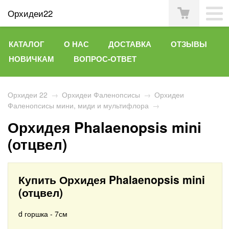
Орхидеи22
КАТАЛОГ
О НАС
ДОСТАВКА
ОТЗЫВЫ
НОВИЧКАМ
ВОПРОС-ОТВЕТ
Орхидеи 22
→
Орхидеи Фаленопсисы
→
Орхидеи
Фаленопсисы мини, миди и мультифлора
→
Орхидея Phalaenopsis mini
(отцвел)
Купить Орхидея Phalaenopsis mini
(отцвел)
d горшка - 7см