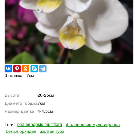
d горшка - 7см
Высота
20-25см
Диаметр горшка
7см
Размер цветка
4-4,5см
Теги:
phalaenopsis multiflora
фаленопсис мультифлора
белая орхидея
желтая губа