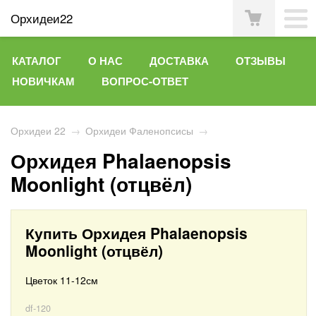
Орхидеи22
КАТАЛОГ
О НАС
ДОСТАВКА
ОТЗЫВЫ
НОВИЧКАМ
ВОПРОС-ОТВЕТ
Орхидеи 22
→
Орхидеи Фаленопсисы
→
Орхидея Phalaenopsis
Moonlight (отцвёл)
Купить Орхидея Phalaenopsis
Moonlight (отцвёл)
Цветок 11-12см
df-120