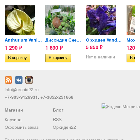
Anthurium Vanilla (отцвел)
Дисхидия Снейли, в ракушке...
Орхидея Vanda Dark Blue...
1 290
1 690
5 850
120
₽
₽
₽
₽
Нет в наличии
info@orchid22.ru
+7-903-9126931, +7-3852-251668
Магазин
Блог
Корзина
RSS
Оформить заказ
Орхидеи22