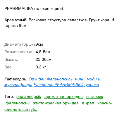
РЕАНИМАШКА (плохие корни)
Ароматный. Восковая структура лепестков. Грунт кора, d
горшка 9см
Диаметр горшка
9см
Размер цветка
4,5-5см
Высота
25-30см
Вес
0.3 кг
Категории:
Орхидеи Фаленопсисы мини, миди и
мультифлора
Растения РЕАНИМАШКИ, уценка
Теги:
phalaenopsis
ароматная орхидея
восковик
фаленопсиc
желто-красная орхидея
в крап
красно-
фиолетовая губа