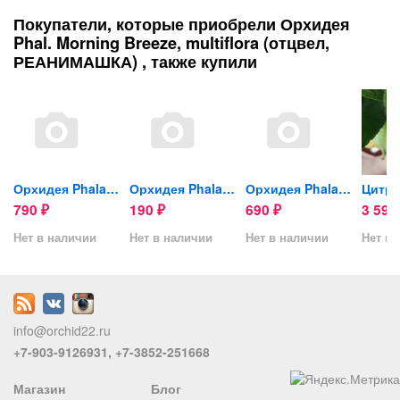
Покупатели, которые приобрели Орхидея
Phal. Morning Breeze, multiflora (отцвел,
РЕАНИМАШКА) , также купили
ida,...
Орхидея Phalaenopsis...
Орхидея Phalaenopsis...
Орхидея Phalaenopsis...
790
190
690
3 59
₽
₽
₽
Нет в наличии
Нет в наличии
Нет в наличии
Нет в 
info@orchid22.ru
+7-903-9126931, +7-3852-251668
Магазин
Блог