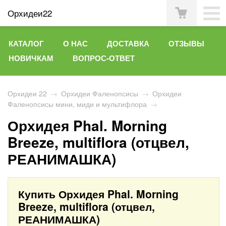
Орхидеи22
КАТАЛОГ
О НАС
ДОСТАВКА
ОТЗЫВЫ
НОВИЧКАМ
ВОПРОС-ОТВЕТ
Орхидеи 22
→
Орхидеи Фаленопсисы
→
Орхидеи
Фаленопсисы мини, миди и мультифлора
→
Орхидея Phal. Morning
Breeze, multiflora (отцвел,
РЕАНИМАШКА)
Купить Орхидея Phal. Morning
Breeze, multiflora (отцвел,
РЕАНИМАШКА)