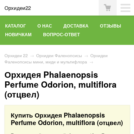
Орхидеи22
КАТАЛОГ
О НАС
ДОСТАВКА
ОТЗЫВЫ
НОВИЧКАМ
ВОПРОС-ОТВЕТ
Орхидеи 22
→
Орхидеи Фаленопсисы
→
Орхидеи
Фаленопсисы мини, миди и мультифлора
→
Орхидея Phalaenopsis
Perfumе Odorion, multiflora
(отцвел)
Купить Орхидея Phalaenopsis
Perfumе Odorion, multiflora (отцвел)