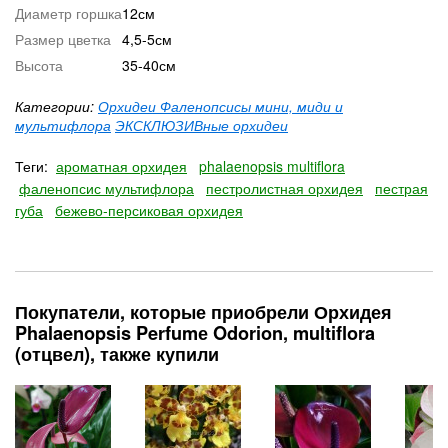
Диаметр горшка
12см
Размер цветка
4,5-5см
Высота
35-40см
Категории:
Орхидеи Фаленопсисы мини, миди и
мультифлора
ЭКСКЛЮЗИВные орхидеи
Теги:
ароматная орхидея
phalaenopsis multiflora
фаленопсис мультифлора
пестролистная орхидея
пестрая
губа
бежево-персиковая орхидея
Покупатели, которые приобрели Орхидея
Phalaenopsis Perfumе Odorion, multiflora
(отцвел), также купили