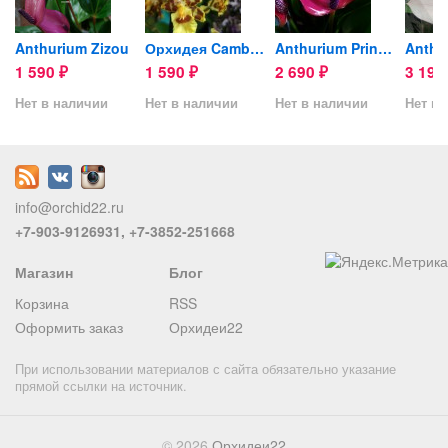
..
Anthurium Zizou
Орхидея Cambria (отцвела)
Anthurium Princess Amalia...
1 590
1 590
2 690
3 19
₽
₽
₽
Нет в наличии
Нет в наличии
Нет в наличии
Нет в 
info@orchid22.ru
+7-903-9126931, +7-3852-251668
Магазин
Блог
Корзина
RSS
Оформить заказ
Орхидеи22
При использовании материалов с сайта обязательно указание
прямой ссылки на источник.
© 2026
Орхидеи22