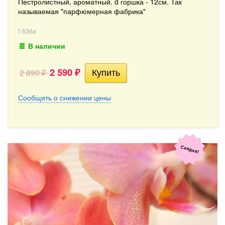
Пестролистный, ароматный. d горшка - 12см. Так
называемая "парфюмерная фабрика"
f-536a
В наличии
2 590
2 890
₽
₽
Сообщить о снижении цены
Скидка!