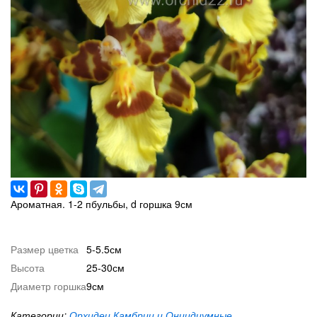
Ароматная. 1-2 пбульбы, d горшка 9см
Размер цветка
5-5.5см
Высота
25-30см
Диаметр горшка
9см
Категории:
Орхидеи Камбрии и Онцидиумные