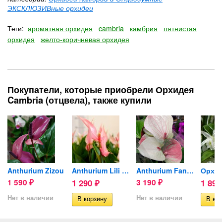
ЭКСКЛЮЗИВные орхидеи
Теги:
ароматная орхидея
cambria
камбрия
пятнистая
орхидея
желто-коричневая орхидея
Покупатели, которые приобрели Орхидея
Cambria (отцвела), также купили
ка...
Anthurium Zizou
Anthurium Lili pink (отцвел)
Anthurium Fantasy Love
1 590
1 290
3 190
1 89
₽
₽
₽
Нет в наличии
Нет в наличии