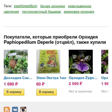
Теги:
paphiopedilum
белая орхидея
револьверное
цветение
пестролистный башмак
кремовая орхидея
Покупатели, которые приобрели Орхидея
Paphiopedilum Deperle (отцвёл), также купили
..
Дисхидия Снейли, в ракушке...
Эпин-Экстра 1мл
Орхидея Zygopetalum Titanic
1 690
60
2 590
1 98
₽
₽
₽
Нет в наличии
Нет в 