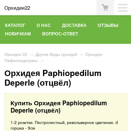
Орхидеи22
КАТАЛОГ
О НАС
ДОСТАВКА
ОТЗЫВЫ
НОВИЧКАМ
ВОПРОС-ОТВЕТ
Орхидеи 22
→
Другие Виды орхидей
→
Орхидеи
Пафиопедилумы
→
Орхидея Paphiopedilum
Deperle (отцвёл)
Купить Орхидея Paphiopedilum
Deperle (отцвёл)
1-2 розетки. Пестролистный, револьверное цветение. d
горшка - 9см