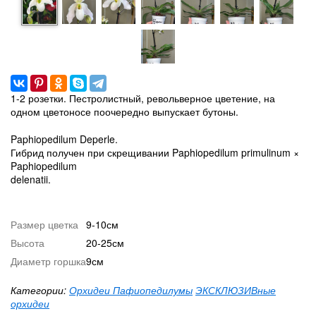
1-2 розетки. Пестролистный, револьверное цветение, на
одном цветоносе поочередно выпускает бутоны.
Paphiopedilum Deperle.
Гибрид получен при скрещивании Paphiopedilum primulinum ×
Paphiopedilum
delenatii.
Размер цветка
9-10см
Высота
20-25см
Диаметр горшка
9см
Категории:
Орхидеи Пафиопедилумы
ЭКСКЛЮЗИВные
орхидеи