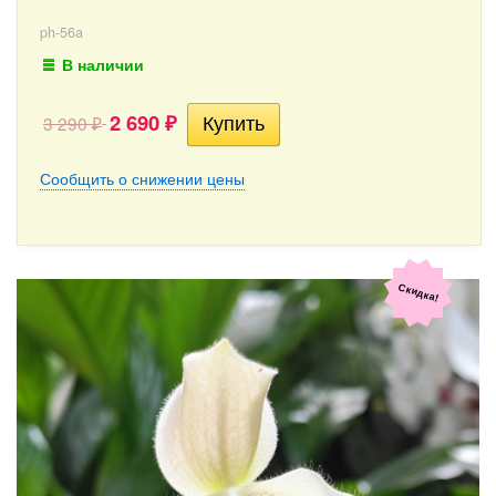
ph-56a
В наличии
2 690
3 290
₽
₽
Сообщить о снижении цены
Скидка!