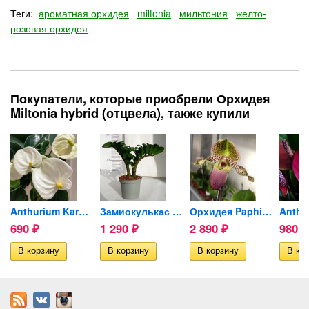
Теги:
ароматная орхидея
miltonia
мильтония
желто-
розовая орхидея
Покупатели, которые приобрели Орхидея
Miltonia hybrid (отцвела), также купили
e...
Anthurium Karma White...
Замиокулькас Жук (Zenzi) d-9cм
Орхидея Paphiopedilum...
690
1 290
2 890
980
₽
₽
₽
₽