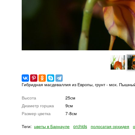
Гибридная масдеваллия из Европы, грунт - мох. Пышный 
Высота
25см
Диаметр горшка
9см
Размер цветка
7-8см
Теги:
цветы в Барнауле
orchids
полосатая орхидея