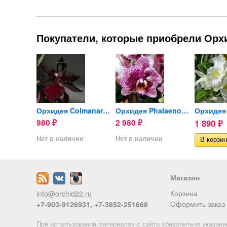
Покупатели, которые приобрели Орхи
Орхидея Phalaenopsis...
Орхидея Colmanara Massai Red
Орхидея Phalaenops Dream...
980
2 980
1 890
₽
₽
₽
ии
Нет в наличии
Нет в наличии
Магазин
Корзина
info@orchid22.ru
Оформить заказ
+7-903-9126931, +7-3852-251668
При использовании материалов с сайта обязательно указани