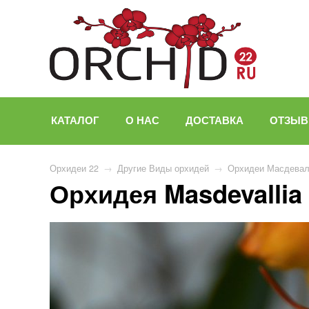
КАТАЛОГ
О НАС
ДОСТАВКА
ОТЗЫ
Орхидеи 22
→
Другие Виды орхидей
→
Орхидеи Масдева
Орхидея Masdevallia