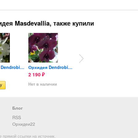
дея Masdevallia, также купили
Орхидея Dendrobium Spring...
Орхидея Dendrobium Thailand...
Орхидея Cattleya
2 190
890
890
₽
₽
₽
Нет в наличии
Нет в наличии
Нет в 
Блог
RSS
Орхидеи22
е прямой ссылки на источник.