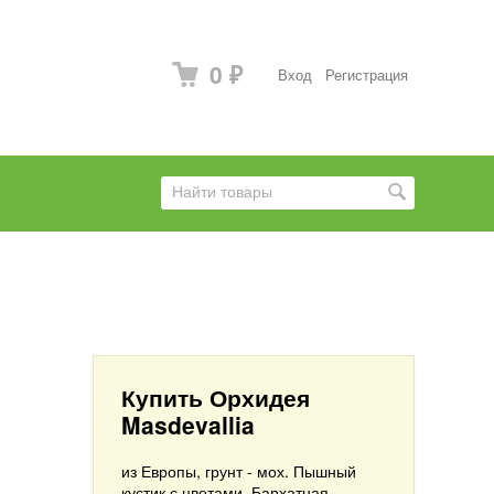
0
Вход
Регистрация
₽
Купить Орхидея
Masdevallia
из Европы, грунт - мох.
Пышный
кустик с цветами.
Бархатная